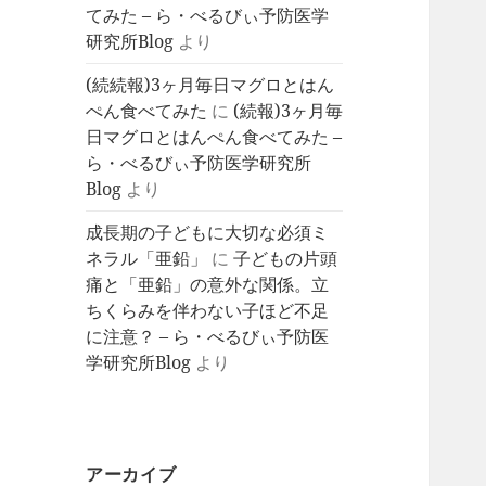
てみた – ら・べるびぃ予防医学
研究所Blog
より
(続続報)3ヶ月毎日マグロとはん
ぺん食べてみた
に
(続報)3ヶ月毎
日マグロとはんぺん食べてみた –
ら・べるびぃ予防医学研究所
Blog
より
成長期の子どもに大切な必須ミ
ネラル「亜鉛」
に
子どもの片頭
痛と「亜鉛」の意外な関係。立
ちくらみを伴わない子ほど不足
に注意？ – ら・べるびぃ予防医
学研究所Blog
より
アーカイブ