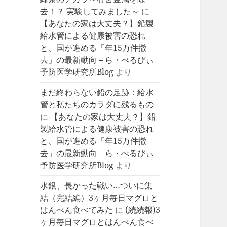
去！？ 実験してみました～
に
【あなたの家は大丈夫？】鉛製
給水管による健康被害の恐れ
と、国が進める「年15万件撤
去」の最新動向 – ら・べるびぃ
予防医学研究所Blog
より
まだ終わらない鉛の足跡：給水
管と私たちのカラダに残るもの
に
【あなたの家は大丈夫？】鉛
製給水管による健康被害の恐れ
と、国が進める「年15万件撤
去」の最新動向 – ら・べるびぃ
予防医学研究所Blog
より
水銀、長かった戦い…ついに集
結（完結編）3ヶ月毎日マグロと
はんぺん食べてみた
に
(続続報)3
ヶ月毎日マグロとはんぺん食べ