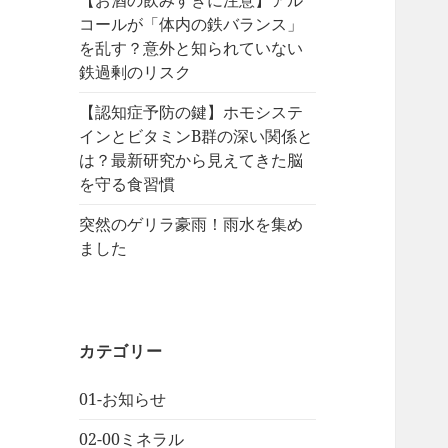
【お酒の飲みすぎに注意】アル
コールが「体内の鉄バランス」
を乱す？意外と知られていない
鉄過剰のリスク
【認知症予防の鍵】ホモシステ
インとビタミンB群の深い関係と
は？最新研究から見えてきた脳
を守る食習慣
突然のゲリラ豪雨！雨水を集め
ました
カテゴリー
01-お知らせ
02-00ミネラル