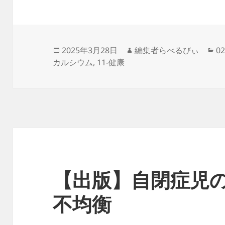
投
作
カ
2025年3月28日
編集者らべるびぃ
0
稿
成
テ
カルシウム
,
11-健康
日:
者
ゴ
リ
ー
【出版】自閉症児
不均衡