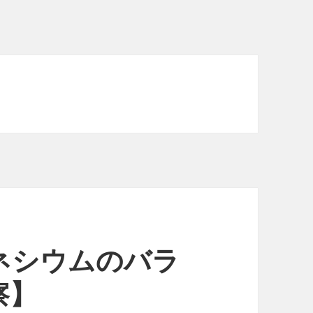
ネシウムのバラ
察】