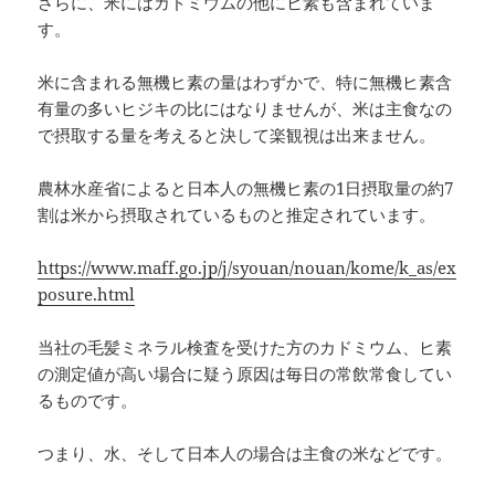
さらに、米にはカドミウムの他にヒ素も含まれていま
す。
米に含まれる無機ヒ素の量はわずかで、特に無機ヒ素含
有量の多いヒジキの比にはなりませんが、米は主食なの
で摂取する量を考えると決して楽観視は出来ません。
農林水産省によると日本人の無機ヒ素の1日摂取量の約7
割は米から摂取されているものと推定されています。
https://www.maff.go.jp/j/syouan/nouan/kome/k_as/ex
posure.html
当社の毛髪ミネラル検査を受けた方のカドミウム、ヒ素
の測定値が高い場合に疑う原因は毎日の常飲常食してい
るものです。
つまり、水、そして日本人の場合は主食の米などです。