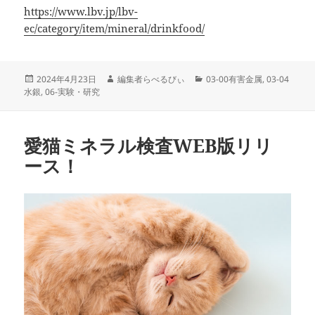
https://www.lbv.jp/lbv-
ec/category/item/mineral/drinkfood/
投
作
カ
2024年4月23日
編集者らべるびぃ
03-00有害金属
,
03-04
稿
成
テ
水銀
,
06-実験・研究
日:
者
ゴ
リ
ー
愛猫ミネラル検査WEB版リリ
ース！