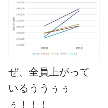
ぜ、全員上がって
いるううぅぅ
ぅ！！！