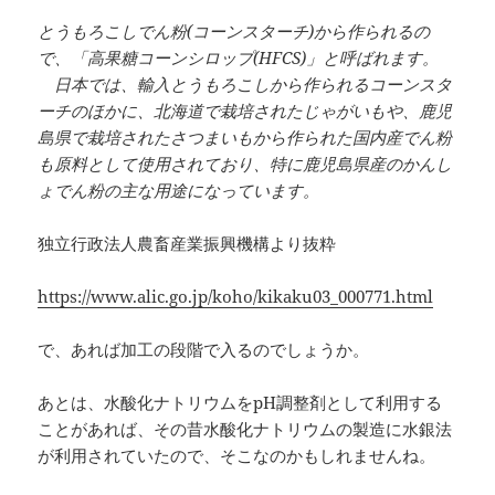
とうもろこしでん粉(コーンスターチ)から作られるの
で、「高果糖コーンシロップ(HFCS)」と呼ばれます。
日本では、輸入とうもろこしから作られるコーンスタ
ーチのほかに、北海道で栽培されたじゃがいもや、鹿児
島県で栽培されたさつまいもから作られた国内産でん粉
も原料として使用されており、特に鹿児島県産のかんし
ょでん粉の主な用途になっています。
独立行政法人農畜産業振興機構より抜粋
https://www.alic.go.jp/koho/kikaku03_000771.html
で、あれば加工の段階で入るのでしょうか。
あとは、水酸化ナトリウムをpH調整剤として利用する
ことがあれば、その昔水酸化ナトリウムの製造に水銀法
が利用されていたので、そこなのかもしれませんね。