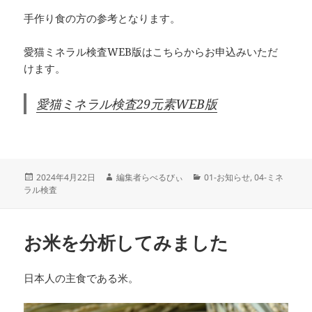
手作り食の方の参考となります。
愛猫ミネラル検査WEB版はこちらからお申込みいただ
けます。
愛猫ミネラル検査29元素WEB版
投
作
カ
2024年4月22日
編集者らべるびぃ
01-お知らせ
,
04-ミネ
稿
成
テ
ラル検査
日:
者
ゴ
リ
ー
お米を分析してみました
日本人の主食である米。