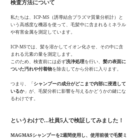
検査方法について
私たちは、ICP-MS（誘導結合プラズマ質量分析計）と
いう高感度な機器を使って、毛髪中に含まれるミネラル
や有害金属を測定しています。
ICP-MSでは、髪を溶かしてイオン化させ、その中に含
まれる元素の量を測定します。
このため、検査前には必ず
洗浄処理
を行い、
髪の表面に
ついた汚れや付着物
を除去してから分析に入ります。
つまり、「
シャンプーの成分がどこまで内部に浸透して
いるか
」が、毛髪分析に影響を与えるかどうかの鍵にな
るわけです。
というわけで…社員5人で検証してみました！
MAGMASシャンプーを2週間使用し、使用前後で毛髪ミ