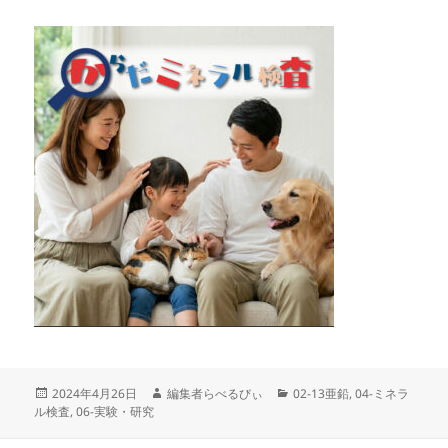
投
作
カ
2024年4月26日
編集者らべるびぃ
02-13亜鉛
,
04-ミネラ
稿
成
テ
ル検査
,
06-実験・研究
日:
者
ゴ
リ