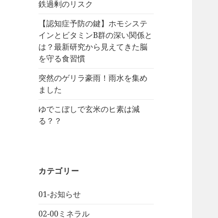
鉄過剰のリスク
【認知症予防の鍵】ホモシステ
インとビタミンB群の深い関係と
は？最新研究から見えてきた脳
を守る食習慣
突然のゲリラ豪雨！雨水を集め
ました
ゆでこぼしで玄米のヒ素は減
る？？
カテゴリー
01-お知らせ
02-00ミネラル