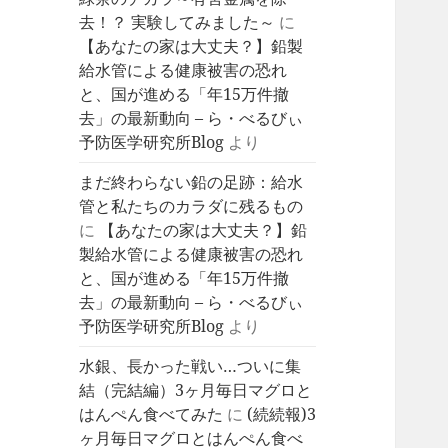
去！？ 実験してみました～
に
【あなたの家は大丈夫？】鉛製
給水管による健康被害の恐れ
と、国が進める「年15万件撤
去」の最新動向 – ら・べるびぃ
予防医学研究所Blog
より
まだ終わらない鉛の足跡：給水
管と私たちのカラダに残るもの
に
【あなたの家は大丈夫？】鉛
製給水管による健康被害の恐れ
と、国が進める「年15万件撤
去」の最新動向 – ら・べるびぃ
予防医学研究所Blog
より
水銀、長かった戦い…ついに集
結（完結編）3ヶ月毎日マグロと
はんぺん食べてみた
に
(続続報)3
ヶ月毎日マグロとはんぺん食べ