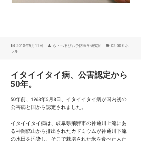
投
作
カ
2018年5月11日
ら・べるびぃ予防医学研究所
02-00ミネ
稿
成
テ
ラル
日:
者
ゴ
リ
ー
イタイイタイ病、公害認定から
50年。
50年前、1968年5月8日、イタイイタイ病が国内初の
公害病と国から認定されました。
イタイイタイ病は、岐阜県飛騨市の神通川上流にあ
る神岡鉱山から排出されたカドミウムが神通川下流
の水田を汚染し、そこで栽培された米を食べた人た