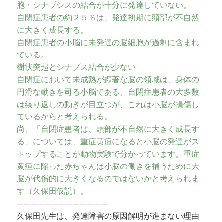
胞・シナプシスの結合が十分に発達していない。
自閉症患者の約２５％は、発達初期に頭部が不自然
に大きく成長する。
自閉症患者の小脳に未発達の脳細胞が過剰に含まれ
ている。
樹状突起とシナプス結合が少ない
自閉症において未成熟が顕著な脳の領域は、身体の
円滑な動きを司る小脳である。自閉症患者の大多数
は繰り返しの動きが目立つが、これは小脳が損傷し
ているからと考えられる。
尚、「自閉症患者は、頭部が不自然に大きく成長す
る」については、重症黄疸になると小脳の発達がス
トップすることが動物実験で分かっています。重症
黄疸に陥った赤ちゃんは小脳の働きを補うために大
脳が代償的に大きくなるのではないかと考えられま
す（久保田仮説）。
—————————————
久保田先生は、発達障害の原因解明が進まない理由