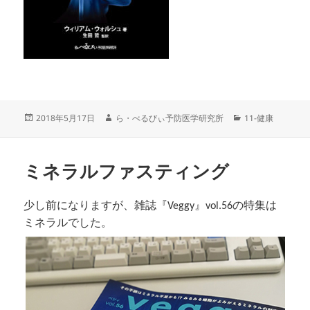
投
作
カ
2018年5月17日
ら・べるびぃ予防医学研究所
11-健康
稿
成
テ
日:
者
ゴ
リ
ミネラルファスティング
ー
少し前になりますが、雑誌『Veggy』vol.56の特集は
ミネラルでした。