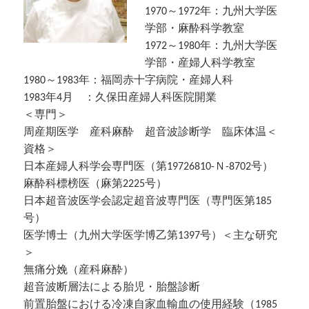
1970～1972年：九州大学医
学部・麻酔科学教室
1972～1980年：九州大学医
学部・産婦人科学教室
1980～1983年：福岡赤十字病院・産婦人科
1983年4月 ：久保田産婦人科医院開業
＜専門＞
周産期医学 産科麻酔 超音波診断学 臨床体温＜
資格＞
日本産婦人科学会専門医（第19726810-Ｎ-8702号）
麻酔科標榜医（麻第2225号）
日本超音波医学会認定超音波専門医（専門医第185
号）
医学博士（九州大学医学博乙第1397号）＜主な研究
＞
無痛分娩（産科麻酔）
超音波断層法による胎児・胎盤診断
前置胎盤における冷凍自家血輸血の使用経験（1985