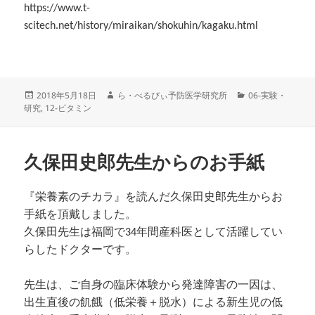
https://www.t-
scitech.net/history/miraikan/shokuhin/kagaku.html
投
作
カ
2018年5月18日
ら・べるびぃ予防医学研究所
06-実験・
稿
成
テ
研究
,
12-ビタミン
日:
者
ゴ
リ
ー
久保田史郎先生からのお手紙
『栄養素のチカラ』を読んだ久保田史郎先生からお
手紙を頂戴しました。
久保田先生は福岡で34年間産科医として活躍してい
らしたドクターです。
先生は、ご自身の臨床体験から発達障害の一因は、
出生直後の飢餓（低栄養＋脱水）による新生児の低