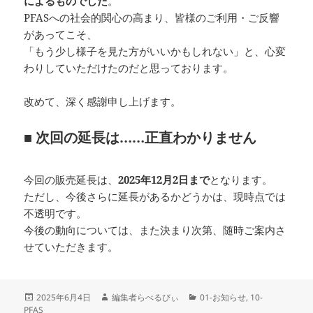
によるものでした
。
PFASへの社会的関心の高まり、皆様のご利用・ご反響
があってこそ、
「もう少し様子を見た方がいいかもしれない」と、心変
わりしていただけたのだと思っております。
改めて、深く感謝申し上げます。
■ 次回の延長は……正直わかりません
今回の販売延長は、
2025年12月2日まで
となります。
ただし、今後さらに延長があるかどうかは、現時点では
不透明です。
今後の動向については、また決まり次第、随時ご案内さ
せていただきます。
投
作
カ
2025年6月4日
編集者らべるびぃ
01-お知らせ
,
10-
稿
成
テ
PFAS