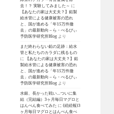
去！？ 実験してみました～
に
【あなたの家は大丈夫？】鉛製
給水管による健康被害の恐れ
と、国が進める「年15万件撤
去」の最新動向 – ら・べるびぃ
予防医学研究所Blog
より
まだ終わらない鉛の足跡：給水
管と私たちのカラダに残るもの
に
【あなたの家は大丈夫？】鉛
製給水管による健康被害の恐れ
と、国が進める「年15万件撤
去」の最新動向 – ら・べるびぃ
予防医学研究所Blog
より
水銀、長かった戦い…ついに集
結（完結編）3ヶ月毎日マグロと
はんぺん食べてみた
に
(続続報)3
ヶ月毎日マグロとはんぺん食べ