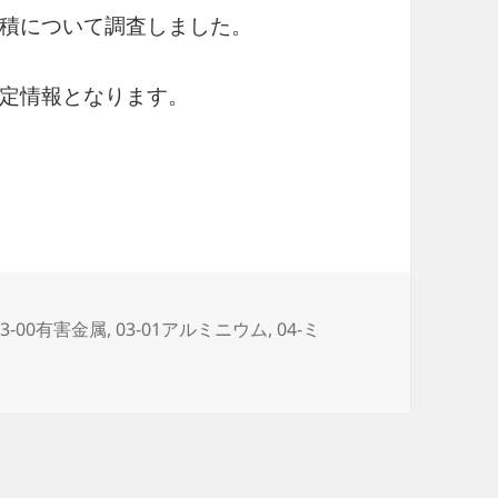
積について調査しました。
定情報となります。
カ
03-00有害金属
,
03-01アルミニウム
,
04-ミ
テ
ゴ
リ
ー