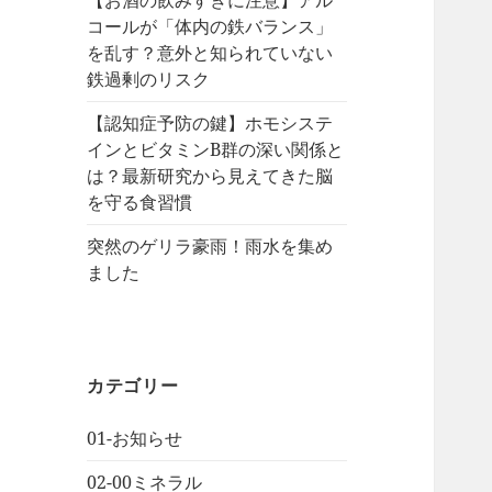
【お酒の飲みすぎに注意】アル
コールが「体内の鉄バランス」
を乱す？意外と知られていない
鉄過剰のリスク
【認知症予防の鍵】ホモシステ
インとビタミンB群の深い関係と
は？最新研究から見えてきた脳
を守る食習慣
突然のゲリラ豪雨！雨水を集め
ました
カテゴリー
01-お知らせ
02-00ミネラル