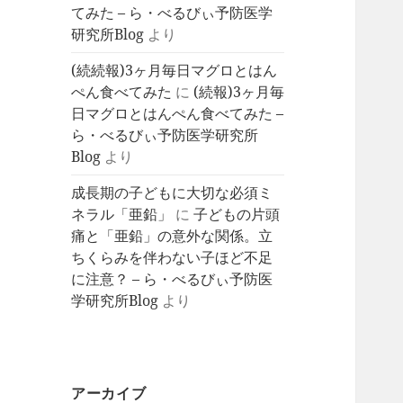
てみた – ら・べるびぃ予防医学
研究所Blog
より
(続続報)3ヶ月毎日マグロとはん
ぺん食べてみた
に
(続報)3ヶ月毎
日マグロとはんぺん食べてみた –
ら・べるびぃ予防医学研究所
Blog
より
成長期の子どもに大切な必須ミ
ネラル「亜鉛」
に
子どもの片頭
痛と「亜鉛」の意外な関係。立
ちくらみを伴わない子ほど不足
に注意？ – ら・べるびぃ予防医
学研究所Blog
より
アーカイブ