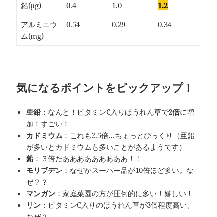
鉛(µg)
0.4
1.0
1.2
アルミニウ
0.54
0.29
0.34
ム(mg)
気になるポイントをピックアップ！
亜鉛
：なんと！ビタミンC入りほうれん草で
2倍
に増
加！すごい！
カドミウム
：これも2.5倍…ちょっとびっくり（亜鉛
が多いとカドミウムも多いことがあるようです）
鉛
：３倍だあああああああああ！！
モリブデン
：なぜかスーパー品が10倍ほど多い。な
ぜ？？
マンガン
：家庭菜園の方が圧倒的に多い！嬉しい！
リン
：ビタミンC入りのほうれん草が3倍程度高い、
なぜ？