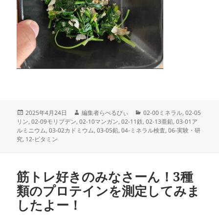
投
作
カ
2025年4月24日
編集者らべるびぃ
02-00ミネラル
,
02-05
稿
成
テ
リン
,
02-09モリブデン
,
02-10マンガン
,
02-11鉄
,
02-13亜鉛
,
03-01ア
日:
者
ゴ
ルミニウム
,
03-02カドミウム
,
03-05鉛
,
04-ミネラル検査
,
06-実験・研
リ
究
,
12-ビタミン
ー
筋トレ好きのみなさーん！3種
類のプロテインを測定してみま
したよー！