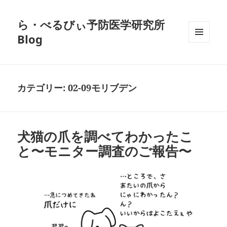
ら・べるびぃ予防医学研究所
Blog
メニュ
ーとウ
ィジェ
ット
カテゴリー:
02-09モリブデン
犬猫の爪を調べてわかったこ
と〜モニター調査のご報告〜