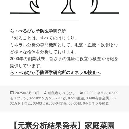
ら・べるびぃ予防医学
研究所
「知ることは、すべてのはじまり」
ミネラル分析の専門機関として、毛髪・血液・飲食物な
ど様々な検体を分析しております。
2000年の創業以来、皆さまの健康に役立つ検査や情報を
提供しています。
ら・べるびぃ予防医学研究所のミネラル検査へ
投
作
カ
2025年6月13日
編集者らべるびぃ
02-00ミネラル
,
02-09
稿
成
テ
モリブデン
,
02-10マンガン
,
02-11鉄
,
02-13亜鉛
,
03-00有害金属
,
03-
日:
者
ゴ
02カドミウム
,
03-03ヒ素
,
03-04水銀
,
03-05鉛
,
04-ミネラル検査
リ
ー
【元素分析結果発表】家庭菜園