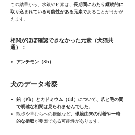
この結果から、水銀やヒ素は、
長期間にわたり継続的に
取り込まれている可能性がある元素
であることがうかが
えます。
相関がほぼ確認できなかった元素（犬猫共
通）：
アンチモン（Sb）
犬のデータ考察
鉛（Pb）とカドミウム（Cd）について、爪と毛の間
で明確な相関は見られませんでした
。
散歩や草むらへの接触など、
環境由来の付着や
一時
的な
摂取
が要因である可能性があります。