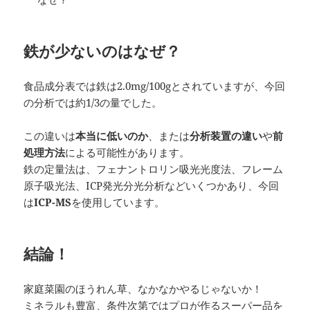
鉄が少ないのはなぜ？
食品成分表では鉄は2.0mg/100gとされていますが、今回
の分析では約1/3の量でした。
この違いは
本当に低いのか
、または
分析装置の違い
や
前
処理方法
による可能性があります。
鉄の定量法は、フェナントロリン吸光光度法、フレーム
原子吸光法、ICP発光分光分析などいくつかあり、今回
は
ICP-MS
を使用しています。
結論！
家庭菜園のほうれん草、なかなかやるじゃないか！
ミネラルも豊富、条件次第ではプロが作るスーパー品を