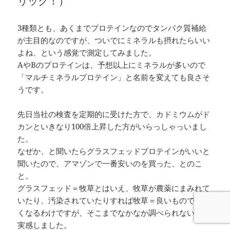
リック！）
3種類とも、あくまでプロテインなのでタンパク質補給
が主目的なのですが、ついでにミネラルも摂れたらいい
よね、という感覚で測定してみました。
AやBのプロテインは、予想以上にミネラルが多いので
「マルチミネラルプロテイン」と名前を変えても良さそ
うです。
先日当社の検査を定期的に受けた方で、カドミウムがド
カンといきなり100倍上昇した方がいらっしゃっいまし
た。
なぜか、と聞いたらグラスフェッドプロテインがいいと
聞いたので、アマゾンで一番安いのを買った、とのこ
と。
グラスフェッド＝牧草とはいえ、牧草が農薬にまみれて
いたり、汚染されていたりすれば牧草＝良いものではな
くなるわけですが、そこまでなかなか調べられないなと
実感しました。