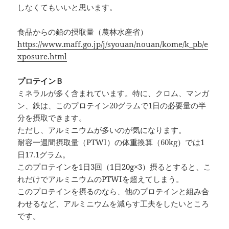
しなくてもいいと思います。
食品からの鉛の摂取量（農林水産省）
https://www.maff.go.jp/j/syouan/nouan/kome/k_pb/e
xposure.html
プロテインＢ
ミネラルが多く含まれています。特に、クロム、マンガ
ン、鉄は、このプロテイン20グラムで1日の必要量の半
分を摂取できます。
ただし、アルミニウムが多いのが気になります。
耐容一週間摂取量（PTWI）の体重換算（60kg）では1
日17.1グラム。
このプロテインを1日3回（1日20g×3）摂るとすると、こ
れだけでアルミニウムのPTWIを超えてしまう。
このプロテインを摂るのなら、他のプロテインと組み合
わせるなど、アルミニウムを減らす工夫をしたいところ
です。