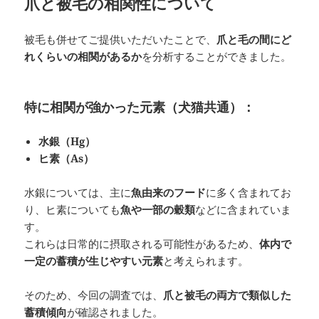
爪と被毛の相関性について
被毛も併せてご提供いただいたことで、
爪と毛の間にど
れくらいの相関があるか
を分析することができました。
特に相関が強かった元素（犬猫共通）：
水銀（Hg）
ヒ素（As）
水銀については、主に
魚由来のフード
に多く含まれてお
り、ヒ素についても
魚や一部の穀類
などに含まれていま
す。
これらは日常的に摂取される可能性があるため、
体内で
一定の蓄積が生じやすい元素
と考えられます。
そのため、今回の調査では、
爪と被毛の両方で類似した
蓄積傾向
が確認されました。