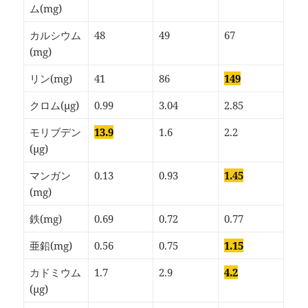
ム(mg)
カルシウム
48
49
67
(mg)
リン(mg)
41
86
149
クロム(µg)
0.99
3.04
2.85
モリブデン
13.9
1.6
2.2
(µg)
マンガン
0.13
0.93
1.45
(mg)
鉄(mg)
0.69
0.72
0.77
亜鉛(mg)
0.56
0.75
1.15
カドミウム
1.7
2.9
4.2
(µg)