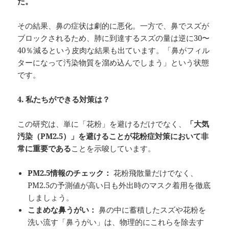
た。
その結果、鼻の症状は劇的に悪化。一方で、鼻でスズが
ブロックされるため、肺に到達するスズの量は逆に30〜
40％減るという皮肉な結果も出ています。「鼻がフィル
ターになって汚染物質を溜め込んでしまう」という状態
です。
4.
私たちができる対策は？
この研究は、単に「花粉」を避けるだけでなく、
「大気
汚染（
PM2.5
）」を避けることが花粉症対策において非
常に重要である
ことを示唆しています。
PM2.5
情報のチェック：
花粉飛散量だけでなく、
PM2.5の予測値が高い日も外出時のマスク着用を徹底
しましょう。
こまめな鼻うがい：
鼻の中に蓄積したスズや花粉を
洗い流す「鼻うがい」は、物理的にこれらを除去す