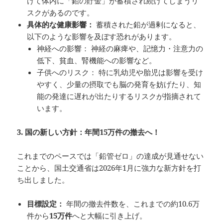
けて体内に「鉛の貯金」が蓄積され続けてしまうリ
スクがあるのです。
具体的な健康影響：
蓄積された鉛が過剰になると、
以下のような影響を及ぼす恐れがあります。
神経への影響： 神経の麻痺や、記憶力・注意力の
低下、貧血、腎機能への影響など。
子供へのリスク： 特に乳幼児や胎児は影響を受け
やすく、少量の摂取でも脳の発育を妨げたり、知
能の発達に遅れが出たりするリスクが指摘されて
います。
3.
国の新しい方針：年間15
万件の撤去へ！
これまでのペースでは「鉛管ゼロ」の達成が見通せない
ことから、国土交通省は2026年1月に強力な新方針を打
ち出しました。
目標設定：
年間の撤去件数を、これまでの約10.6万
件から
15
万件
へと大幅に引き上げ。