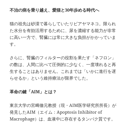
不治の病を乗り越え、愛猫と
30
年歩める時代へ
猫の祖先は砂漠で暮らしていたリビアヤマネコ。限られ
た水分を有効活用するために、尿を濃縮する能力が非常
に高い一方で、腎臓には常に大きな負担がかかっていま
す。
さらに、腎臓のフィルターの役割を果たす「ネフロン」
の数は、人間に比べて圧倒的に少なく、一度壊れると再
生することはありません。これまでは「いかに進行を遅
らせるか」という維持療法が限界でした。
革命の鍵「AIM
」とは？
東京大学の宮﨑徹元教授（現・AIM医学研究所所長）が
発見したAIM（エイム：Apoptosis Inhibitor of
Macrophage）は、血液中に存在するタンパク質です。