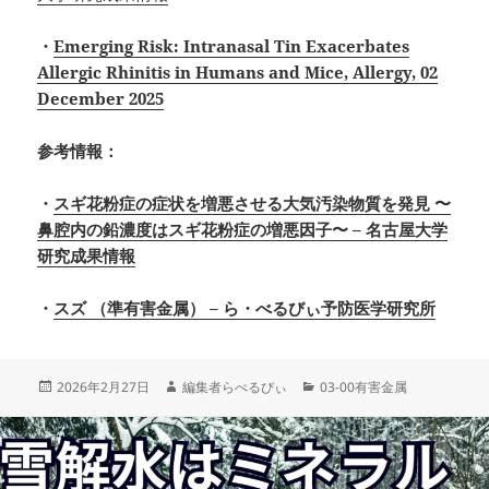
・
Emerging Risk: Intranasal Tin Exacerbates
Allergic Rhinitis in Humans and Mice,
Allergy,
02
December 2025
参考情報：
・
スギ花粉症の症状を増悪させる大気汚染物質を発見
〜
鼻腔内の鉛濃度はスギ花粉症の増悪因子〜 –
名古屋大学
研究成果情報
・
スズ
（準有害金属） –
ら・べるびぃ予防医学研究所
投
作
カ
2026年2月27日
編集者らべるびぃ
03-00有害金属
稿
成
テ
日:
者
ゴ
リ
ー