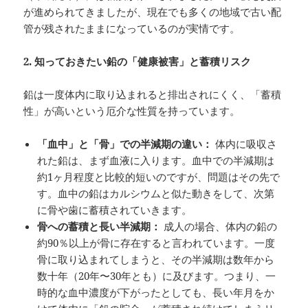
が進められてきましたが、現在でも多くの地域で古い配
管が残されたままになっているのが実情です。
2.
知っておきたい鉛の「健康被害」と蓄積リスク
鉛は一度体内に取り込まれると排出されにくく、「蓄積
性」が高いという厄介な性質を持っています。
「血中」と「骨」での半減期の違い：
体内に吸収さ
れた鉛は、まず血液に入ります。血中での半減期は
約1ヶ月程度と比較的短いのですが、問題はその先で
す。血中の鉛はカルシウムと似た動きをして、次第
に骨や歯に蓄積されていきます。
骨への蓄積と長い半減期：
成人の場合、体内の鉛の
約90％以上が骨に存在すると言われています。一度
骨に取り込まれてしまうと、その半減期は数年から
数十年（20年〜30年とも）に及びます。つまり、一
時的な血中濃度が下がったとしても、長い年月をか