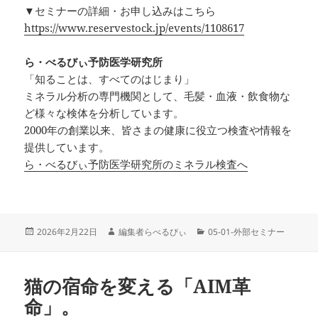
▼セミナーの詳細・お申し込みはこちら
https://www.reservestock.jp/events/1108617
ら・べるびぃ予防医学研究所
「知ることは、すべてのはじまり」
ミネラル分析の専門機関として、毛髪・血液・飲食物な
ど様々な検体を分析しています。
2000年の創業以来、皆さまの健康に役立つ検査や情報を
提供しています。
ら・べるびぃ予防医学研究所のミネラル検査へ
投
作
カ
2026年2月22日
編集者らべるびぃ
05-01-外部セミナー
稿
成
テ
日:
者
ゴ
リ
猫の宿命を変える「AIM革
ー
命」。