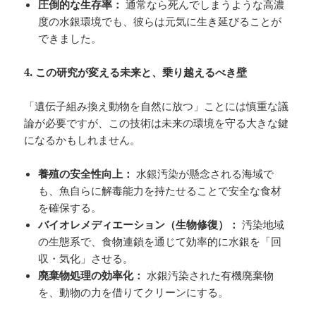
圧倒的な生存率：
通常なら死んでしまうような高濃
度の水銀環境でも、彼らは元気に生き延びることが
できました。
4.
この研究が変える未来と、乗り越えるべき壁
「遺伝子組み換え動物を自然に放つ」ことには慎重な議
論が必要ですが、この技術は未来の環境を守る大きな鍵
になるかもしれません。
養殖の安全性向上：
水銀汚染が懸念される海域で
も、魚自らに解毒能力を持たせることで安全な食材
を確保する。
バイオレメディエーション（生物修復）：
汚染地域
の生態系で、食物連鎖を通じて効率的に水銀を「回
収・気化」させる。
廃棄物処理の効率化：
水銀汚染された有機廃棄物
を、動物の力を借りてクリーンにする。