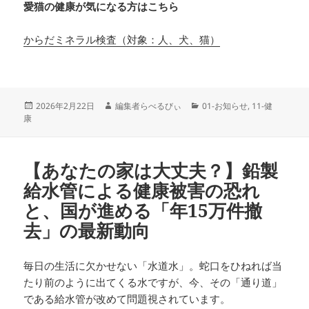
愛猫の健康が気になる方はこちら
からだミネラル検査（対象：人、犬、猫）
投
作
カ
2026年2月22日
編集者らべるびぃ
01-お知らせ
,
11-健
稿
成
テ
康
日:
者
ゴ
リ
ー
【あなたの家は大丈夫？】鉛製
給水管による健康被害の恐れ
と、国が進める「年15万件撤
去」の最新動向
毎日の生活に欠かせない「水道水」。蛇口をひねれば当
たり前のように出てくる水ですが、今、その「通り道」
である給水管が改めて問題視されています。