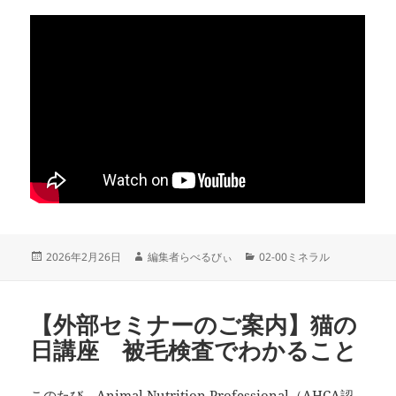
投
作
カ
2026年2月26日
編集者らべるびぃ
02-00ミネラル
稿
成
テ
日:
者
ゴ
リ
【外部セミナーのご案内】猫の
ー
日講座 被毛検査でわかること
このたび、Animal Nutrition Professional（AHCA認