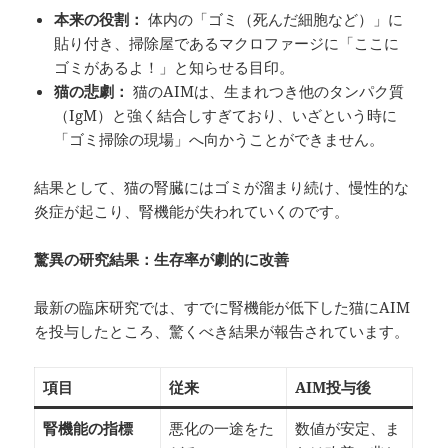
本来の役割：
体内の「ゴミ（死んだ細胞など）」に
貼り付き、掃除屋であるマクロファージに「ここに
ゴミがあるよ！」と知らせる目印。
猫の悲劇：
猫のAIMは、生まれつき他のタンパク質
（IgM）と強く結合しすぎており、いざという時に
「ゴミ掃除の現場」へ向かうことができません。
結果として、猫の腎臓にはゴミが溜まり続け、慢性的な
炎症が起こり、腎機能が失われていくのです。
驚異の研究結果：生存率が劇的に改善
最新の臨床研究では、すでに腎機能が低下した猫にAIM
を投与したところ、驚くべき結果が報告されています。
項目
従来
AIM
投与後
腎機能の指標
悪化の一途をた
数値が安定、ま