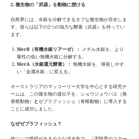
2.
微生物の「武器」を動物に授ける
自然界には、水銀を分解できるタフな微生物が存在しま
す。彼らは以下の2つの強力な酵素（武器）を持ってい
ます。
MerB
（有機水銀リアーゼ）：
メチル水銀を、より
毒性の低い無機水銀に分解する。
MerA
（水銀還元酵素）：
無機水銀を、揮発しやす
い「金属水銀」に変える。
オーストラリアのマッコーリー大学を中心とする研究チ
ームは、この微生物の遺伝子を、ショウジョウバエ（無
脊椎動物）
と
ゼブラフィッシュ（脊椎動物）に導入する
ことに成功しました。
なぜゼブラフィッシュ？
体にシマ模様がある小さな淡水魚で、「実験界のスター