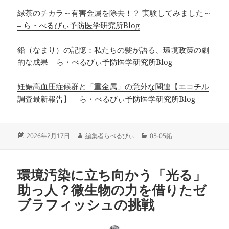
緑茶のチカラ～有害金属を除去！？ 実験してみました～
– ら・べるびぃ予防医学研究所Blog
鉛（なまり）の記憶：私たちの髪が語る、環境政策の劇
的な成果 – ら・べるびぃ予防医学研究所Blog
妊娠高血圧症候群と「重金属」の意外な関連【エコチル
調査最新報告】 – ら・べるびぃ予防医学研究所Blog
投
作
カ
2026年2月17日
編集者らべるびぃ
03-05鉛
稿
成
テ
日:
者
ゴ
リ
環境汚染に立ち向かう「光る」
ー
助っ人？微生物の力を借りたゼ
ブラフィッシュの挑戦