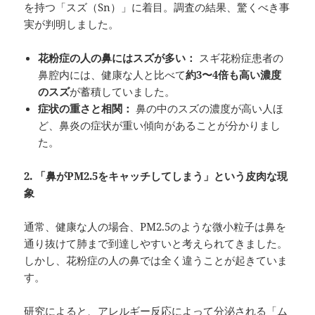
を持つ「スズ（Sn）」に着目。調査の結果、驚くべき事
実が判明しました。
花粉症の人の鼻にはスズが多い：
スギ花粉症患者の
鼻腔内には、健康な人と比べて
約
3
〜4
倍も高い濃度
のスズ
が蓄積していました。
症状の重さと相関：
鼻の中のスズの濃度が高い人ほ
ど、鼻炎の症状が重い傾向があることが分かりまし
た。
2.
「鼻がPM2.5
をキャッチしてしまう」という皮肉な現
象
通常、健康な人の場合、PM2.5のような微小粒子は鼻を
通り抜けて肺まで到達しやすいと考えられてきました。
しかし、花粉症の人の鼻では全く違うことが起きていま
す。
研究によると、アレルギー反応によって分泌される「ム