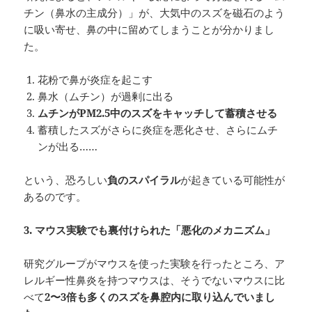
チン（鼻水の主成分）」が、大気中のスズを磁石のよう
に吸い寄せ、鼻の中に留めてしまうことが分かりまし
た。
花粉で鼻が炎症を起こす
鼻水（ムチン）が過剰に出る
ムチンがPM2.5
中のスズをキャッチして蓄積させる
蓄積したスズがさらに炎症を悪化させ、さらにムチ
ンが出る……
という、恐ろしい
負のスパイラル
が起きている可能性が
あるのです。
3.
マウス実験でも裏付けられた「悪化のメカニズム」
研究グループがマウスを使った実験を行ったところ、ア
レルギー性鼻炎を持つマウスは、そうでないマウスに比
べて
2
〜3
倍も多くのスズを鼻腔内に取り込んでいまし