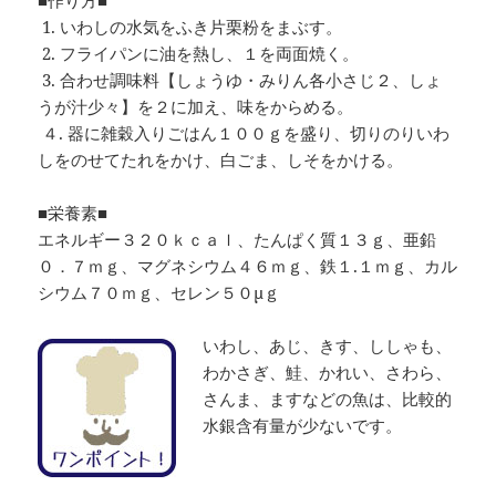
■作り方■
1. いわしの水気をふき片栗粉をまぶす。
2. フライパンに油を熱し、１を両面焼く。
3. 合わせ調味料【しょうゆ・みりん各小さじ２、しょ
うが汁少々】を２に加え、味をからめる。
４. 器に雑穀入りごはん１００ｇを盛り、切りのりいわ
しをのせてたれをかけ、白ごま、しそをかける。
■栄養素■
エネルギー３２０ｋｃａｌ、たんぱく質１３ｇ、亜鉛
０．７ｍｇ、マグネシウム４６ｍｇ、鉄１.１ｍｇ、カル
シウム７０ｍｇ、セレン５０μｇ
いわし、あじ、きす、ししゃも、
わかさぎ、鮭、かれい、さわら、
さんま、ますなどの魚は、比較的
水銀含有量が少ないです。