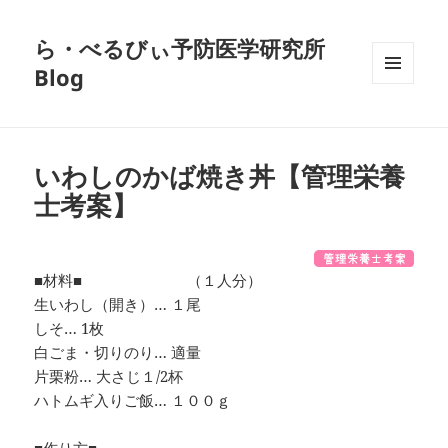
ら・べるびぃ予防医学研究所
Blog
メニュ
ーとウ
ィジェ
ット
いわしのかば焼き丼【管理栄養
士考案】
■材料■ （１人分）
生いわし（開き）… １尾
しそ… 1枚
白ごま・切りのり… 適量
片栗粉… 大さじ１/2杯
ハトムギ入りご飯… １００ｇ