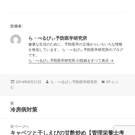
投稿者:
ら・べるびぃ予防医学研究所
健康な生活のために、予防医学の立場からいろいろな情報
を発信しています。 ら・べるびぃ予防医学研究所のブログ
です。
ら・べるびぃ予防医学研究所 の投稿をすべて表示
投
作
カ
2014年8月21日
ら・べるびぃ予防医学研究所
07-レシ
稿
成
テ
ピ
日:
者
ゴ
リ
投
ー
前
稿
冷房病対策
前
ナ
の
ビ
投
次ページへ
ゲ
稿:
キャベツと干しえびの甘酢炒め【管理栄養士考
次