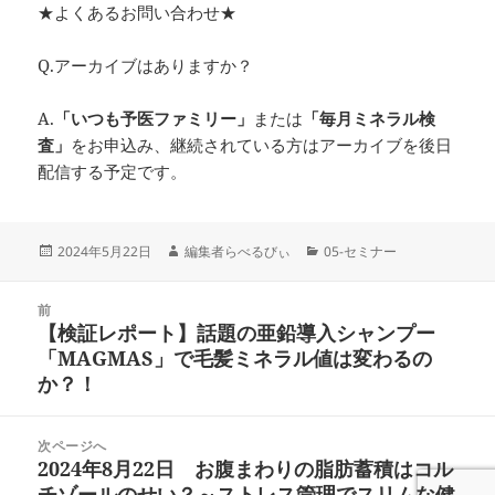
★よくあるお問い合わせ★
Q.アーカイブはありますか？
A.
「いつも予医ファミリー」
または
「毎月ミネラル検
査」
をお申込み、継続されている方はアーカイブを後日
配信する予定です。
投
作
カ
2024年5月22日
編集者らべるびぃ
05-セミナー
稿
成
テ
日:
者
ゴ
投
リ
前
稿
【検証レポート】話題の亜鉛導入シャンプー
ー
前
ナ
「MAGMAS」で毛髪ミネラル値は変わるの
の
ビ
か？！
投
ゲ
稿:
ー
次ページへ
シ
2024年8月22日 お腹まわりの脂肪蓄積はコル
次
ョ
チゾールのせい？～ストレス管理でスリムな健
の