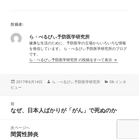
投稿者:
ら・べるびぃ予防医学研究所
健康な生活のために、予防医学の立場からいろいろな情報
を発信しています。 ら・べるびぃ予防医学研究所のブログ
です。
ら・べるびぃ予防医学研究所 の投稿をすべて表示
投
作
カ
2017年6月14日
ら・べるびぃ予防医学研究所
08-インタ
稿
成
テ
ビュー
日:
者
ゴ
リ
投
ー
前
稿
なぜ、日本人ばかりが「がん」で死ぬのか
前
ナ
の
ビ
投
次ページへ
ゲ
稿:
間質性肺炎
次
ー