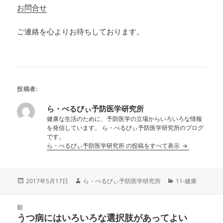
お問合せ
ご連絡を心よりお待ちしております。
投稿者:
ら・べるびぃ予防医学研究所
健康な生活のために、予防医学の立場からいろいろな情報
を発信しています。 ら・べるびぃ予防医学研究所のブログ
です。
ら・べるびぃ予防医学研究所 の投稿をすべて表示
投
作
カ
2017年5月17日
ら・べるびぃ予防医学研究所
11-健康
稿
成
テ
日:
者
ゴ
投
リ
前
稿
うつ病にはいろいろな選択肢があってよい
ー
前