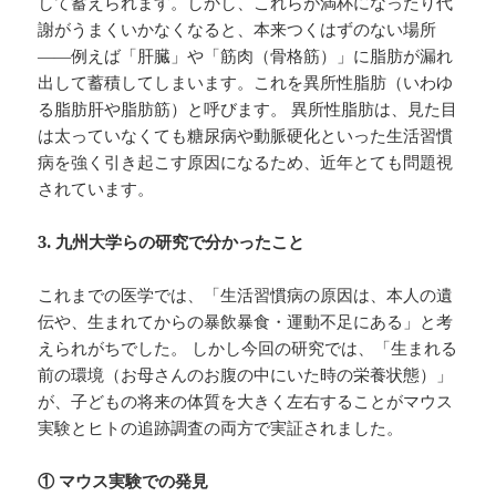
して蓄えられます。しかし、これらが満杯になったり代
謝がうまくいかなくなると、本来つくはずのない場所
――例えば「肝臓」や「筋肉（骨格筋）」に脂肪が漏れ
出して蓄積してしまいます。これを異所性脂肪（いわゆ
る脂肪肝や脂肪筋）と呼びます。 異所性脂肪は、見た目
は太っていなくても糖尿病や動脈硬化といった生活習慣
病を強く引き起こす原因になるため、近年とても問題視
されています。
3.
九州大学らの研究で分かったこと
これまでの医学では、「生活習慣病の原因は、本人の遺
伝や、生まれてからの暴飲暴食・運動不足にある」と考
えられがちでした。 しかし今回の研究では、「生まれる
前の環境（お母さんのお腹の中にいた時の栄養状態）」
が、子どもの将来の体質を大きく左右することがマウス
実験とヒトの追跡調査の両方で実証されました。
①
マウス実験での発見