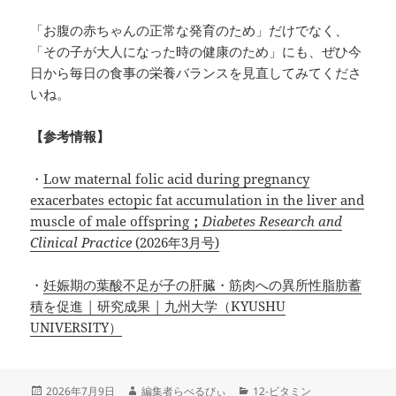
「お腹の赤ちゃんの正常な発育のため」だけでなく、
「その子が大人になった時の健康のため」にも、ぜひ今
日から毎日の食事の栄養バランスを見直してみてくださ
いね。
【参考情報】
・
Low maternal folic acid during pregnancy
exacerbates ectopic fat accumulation in the liver and
muscle of male offspring
；
Diabetes Research and
Clinical Practice
(2026年3月号)
・
妊娠期の葉酸不足が子の肝臓・筋肉への異所性脂肪蓄
積を促進 | 研究成果 | 九州大学（KYUSHU
UNIVERSITY）
投
作
カ
2026年7月9日
編集者らべるびぃ
12-ビタミン