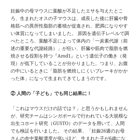
妊娠中の母マウスに葉酸が不足したエサを与えたとこ
ろ、生まれたオスの子マウスは、成長した後に肝臓や骨
格筋への異所性脂肪の蓄積が促進され、肥満になりやす
い体質になってしまいました。 原因を遺伝子レベルで調
べたところ、葉酸不足によって体内の「一炭素代謝（前
述の重要な代謝経路）」が狂い、肝臓や筋肉で脂肪を燃
焼させる役割を持つ『Amd1』という遺伝子の働き（発
現）が低下していることが分かりました。つまり、お腹
の中にいるときに「脂肪を燃焼しにくいブレーキがかか
った体」になって生まれてきてしまうのです。
②
人間の「子ども」でも同じ結果に！
「これはマウスだけの話では？」と思うかもしれません
が、研究チームはシンガポールで行われている大規模な
出生コホート研究（GUSTO）のデータを用いて、人間
でも検証を行いました。 その結果、「妊娠26週のお母
さんの血中葉酸濃度が低いほど、生まれた子が6歳にな