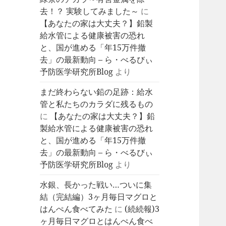
去！？ 実験してみました～
に
【あなたの家は大丈夫？】鉛製
給水管による健康被害の恐れ
と、国が進める「年15万件撤
去」の最新動向 – ら・べるびぃ
予防医学研究所Blog
より
まだ終わらない鉛の足跡：給水
管と私たちのカラダに残るもの
に
【あなたの家は大丈夫？】鉛
製給水管による健康被害の恐れ
と、国が進める「年15万件撤
去」の最新動向 – ら・べるびぃ
予防医学研究所Blog
より
水銀、長かった戦い…ついに集
結（完結編）3ヶ月毎日マグロと
はんぺん食べてみた
に
(続続報)3
ヶ月毎日マグロとはんぺん食べ