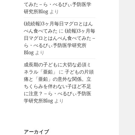
てみた – ら・べるびぃ予防医学
研究所Blog
より
(続続報)3ヶ月毎日マグロとはん
ぺん食べてみた
に
(続報)3ヶ月毎
日マグロとはんぺん食べてみた –
ら・べるびぃ予防医学研究所
Blog
より
成長期の子どもに大切な必須ミ
ネラル「亜鉛」
に
子どもの片頭
痛と「亜鉛」の意外な関係。立
ちくらみを伴わない子ほど不足
に注意？ – ら・べるびぃ予防医
学研究所Blog
より
アーカイブ