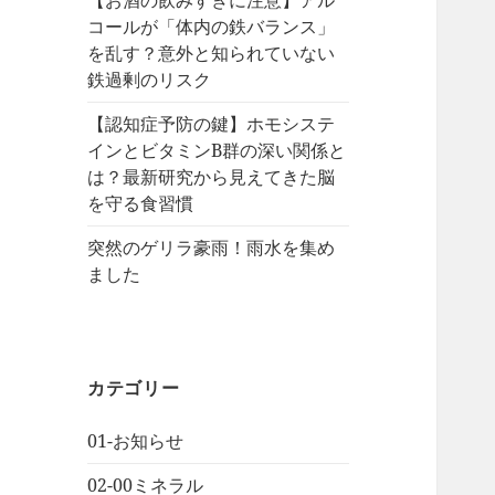
【お酒の飲みすぎに注意】アル
コールが「体内の鉄バランス」
を乱す？意外と知られていない
鉄過剰のリスク
【認知症予防の鍵】ホモシステ
インとビタミンB群の深い関係と
は？最新研究から見えてきた脳
を守る食習慣
突然のゲリラ豪雨！雨水を集め
ました
カテゴリー
01-お知らせ
02-00ミネラル