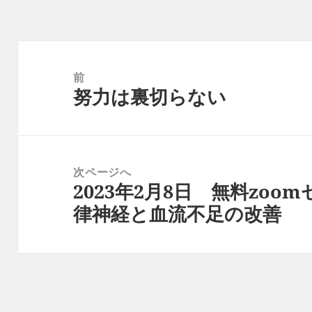
ー
投
稿
前
努力は裏切らない
ナ
前
ビ
の
ゲ
投
ー
稿:
次ページへ
シ
2023年2月8日 無料zo
次
ョ
律神経と血流不足の改善
の
ン
投
稿: