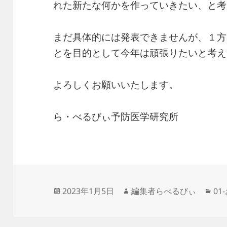
れた新たな何かを作っていきたい、と考
まだ具体的には発表できませんが、１方
とを目的として今年は頑張りたいと考え
よろしくお願いいたします。
ら・べるびぃ予防医学研究所
投
作
カ
2023年1月5日
編集者らべるびぃ
01
稿
成
テ
日:
者
ゴ
リ