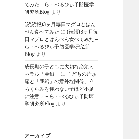
てみた – ら・べるびぃ予防医学
研究所Blog
より
(続続報)3ヶ月毎日マグロとはん
ぺん食べてみた
に
(続報)3ヶ月毎
日マグロとはんぺん食べてみた –
ら・べるびぃ予防医学研究所
Blog
より
成長期の子どもに大切な必須ミ
ネラル「亜鉛」
に
子どもの片頭
痛と「亜鉛」の意外な関係。立
ちくらみを伴わない子ほど不足
に注意？ – ら・べるびぃ予防医
学研究所Blog
より
アーカイブ