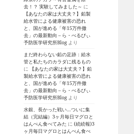
去！？ 実験してみました～
に
【あなたの家は大丈夫？】鉛製
給水管による健康被害の恐れ
と、国が進める「年15万件撤
去」の最新動向 – ら・べるびぃ
予防医学研究所Blog
より
まだ終わらない鉛の足跡：給水
管と私たちのカラダに残るもの
に
【あなたの家は大丈夫？】鉛
製給水管による健康被害の恐れ
と、国が進める「年15万件撤
去」の最新動向 – ら・べるびぃ
予防医学研究所Blog
より
水銀、長かった戦い…ついに集
結（完結編）3ヶ月毎日マグロと
はんぺん食べてみた
に
(続続報)3
ヶ月毎日マグロとはんぺん食べ