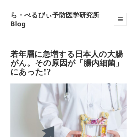
ら・べるびぃ予防医学研究所
Blog
メニュ
ーとウ
ィジェ
ット
若年層に急増する日本人の大腸
がん。その原因が「腸内細菌」
にあった!?