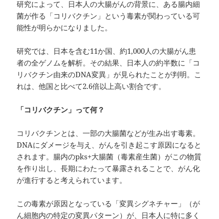
研究によって、日本人の大腸がんの背景に、ある腸内細
菌が作る「コリバクチン」という毒素が関わっている可
能性が明らかになりました。
研究では、日本を含む11か国、約1,000人の大腸がん患
者の全ゲノムを解析。その結果、日本人の約半数に「コ
リバクチン由来のDNA変異」が見られたことが判明。こ
れは、他国と比べて2.6倍以上高い割合です。
「コリバクチン」って何？
コリバクチンとは、一部の大腸菌などが生み出す毒素。
DNAにダメージを与え、がんを引き起こす原因になると
されます。腸内のpks+大腸菌（毒素産生菌）がこの物質
を作り出し、長期にわたって暴露されることで、がん化
が進行すると考えられています。
この毒素が原因となっている「変異シグネチャー」（が
ん細胞内の特定の変異パターン）が、日本人に特に多く