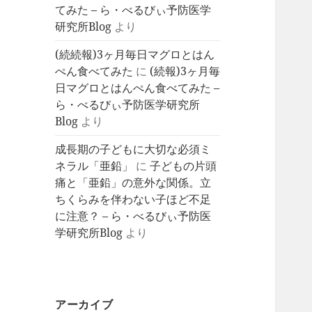
てみた – ら・べるびぃ予防医学
研究所Blog
より
(続続報)3ヶ月毎日マグロとはん
ぺん食べてみた
に
(続報)3ヶ月毎
日マグロとはんぺん食べてみた –
ら・べるびぃ予防医学研究所
Blog
より
成長期の子どもに大切な必須ミ
ネラル「亜鉛」
に
子どもの片頭
痛と「亜鉛」の意外な関係。立
ちくらみを伴わない子ほど不足
に注意？ – ら・べるびぃ予防医
学研究所Blog
より
アーカイブ