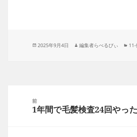
投
作
カ
2025年9月4日
編集者らべるびぃ
11
稿
成
テ
日:
者
ゴ
リ
ー
投
稿
前
1年間で毛髪検査24回やっ
ナ
前
ビ
の
ゲ
投
ー