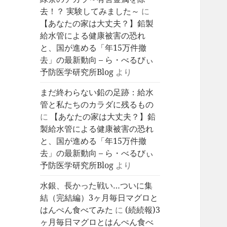
去！？ 実験してみました～
に
【あなたの家は大丈夫？】鉛製
給水管による健康被害の恐れ
と、国が進める「年15万件撤
去」の最新動向 – ら・べるびぃ
予防医学研究所Blog
より
まだ終わらない鉛の足跡：給水
管と私たちのカラダに残るもの
に
【あなたの家は大丈夫？】鉛
製給水管による健康被害の恐れ
と、国が進める「年15万件撤
去」の最新動向 – ら・べるびぃ
予防医学研究所Blog
より
水銀、長かった戦い…ついに集
結（完結編）3ヶ月毎日マグロと
はんぺん食べてみた
に
(続続報)3
ヶ月毎日マグロとはんぺん食べ