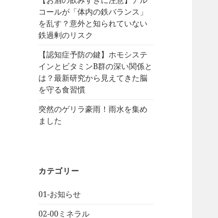
【お酒の飲みすぎに注意】アル
コールが「体内の鉄バランス」
を乱す？意外と知られていない
鉄過剰のリスク
【認知症予防の鍵】ホモシステ
インとビタミンB群の深い関係と
は？最新研究から見えてきた脳
を守る食習慣
突然のゲリラ豪雨！雨水を集め
ました
カテゴリー
01-お知らせ
02-00ミネラル