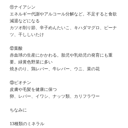
⑪ナイアシン
エネルギー代謝やアルコール分解など。不足すると食欲
減退などになる
カツオ削り節、辛子めんたいこ、キハダマグロ、ピーナ
ツ、干ししいたけ
⑫葉酸
赤血球の生産にかかわる。胎児や乳幼児の発育にも重
要。緑黄色野菜に多い
焼きのり、鶏レバー、牛レバー、ウニ、菜の花
⑬ビオチン
皮膚や毛髪を健康に保つ
卵、レバー、イワシ、ナッツ類、カリフラワー
ちなみに
13種類のミネラル