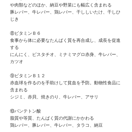
や肉類などのほか、納豆や野菜にも幅広く含まれる
豚レバー、牛レバー、鶏レバー、干ししいたけ、干しひ
じき
⑧ビタミンＢ６
食事から体に必要なたんぱく質を再合成し、成長を促進
する
にんにく、ピスタチオ、ミナミマグロ赤身、牛レバー、
カツオ
⑨ビタミンＢ１２
赤血球を作るのを手助けして貧血を予防。動物性食品に
含まれる
シジミ、赤貝、焼きのり、牛レバー、アサリ
⑩パンテトン酸
脂質や等質、たんぱく質の代謝にかかわる
鶏レバー、豚レバー、牛レバー、タラコ、納豆