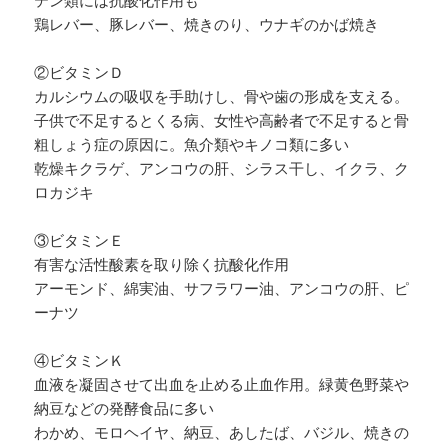
テン類には抗酸化作用も
鶏レバー、豚レバー、焼きのり、ウナギのかば焼き
②ビタミンＤ
カルシウムの吸収を手助けし、骨や歯の形成を支える。
子供で不足するとくる病、女性や高齢者で不足すると骨
粗しょう症の原因に。魚介類やキノコ類に多い
乾燥キクラゲ、アンコウの肝、シラス干し、イクラ、ク
ロカジキ
③ビタミンＥ
有害な活性酸素を取り除く抗酸化作用
アーモンド、綿実油、サフラワー油、アンコウの肝、ピ
ーナツ
④ビタミンＫ
血液を凝固させて出血を止める止血作用。緑黄色野菜や
納豆などの発酵食品に多い
わかめ、モロヘイヤ、納豆、あしたば、バジル、焼きの