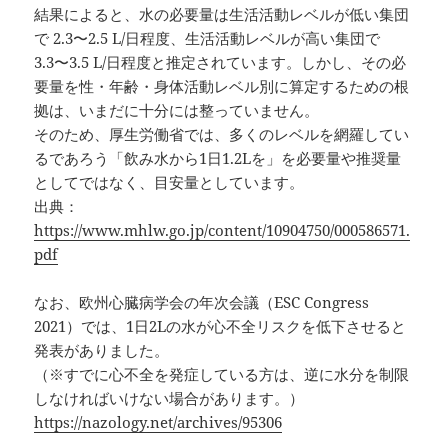
結果によると、水の必要量は生活活動レベルが低い集団
で 2.3〜2.5 L/日程度、生活活動レベルが高い集団で
3.3〜3.5 L/日程度と推定されています。しかし、その必
要量を性・年齢・身体活動レベル別に算定するための根
拠は、いまだに十分には整っていません。
そのため、厚生労働省では、多くのレベルを網羅してい
るであろう「飲み水から1日1.2Lを」を必要量や推奨量
としてではなく、目安量としています。
出典：
https://www.mhlw.go.jp/content/10904750/000586571.
pdf
なお、欧州心臓病学会の年次会議（ESC Congress
2021）では、1日2Lの水が心不全リスクを低下させると
発表がありました。
（※すでに心不全を発症している方は、逆に水分を制限
しなければいけない場合があります。）
https://nazology.net/archives/95306