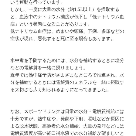
いう運動を行っています。
しかし、一度に大量の水分（約1.5L以上）を摂取する
と、血液中のナトリウム濃度が低下し「低ナトリウム血
症」という状態になることがあります。
低ナトリウム血症は、めまいや頭痛、下痢、多尿などの
症状が現れ、悪化すると死に至る場合もあります。
水中毒を予防するためには、水分を補給するときに塩分
などの電解質を一緒に摂りましょう。
近年では熱中症予防がさまざまなところで推進され、水
分を補給するときには電解質のミネラルを一緒に摂取す
る大切さも広く知られるようになってきました。
なお、スポーツドリンクは日常の水分・電解質補給には
十分ですが、熱中症や、発熱や下痢、嘔吐などが原因に
よる脱水状態、高齢者の水分補給、大量の発汗などには
電解質濃度が高い経口補水液での水分補給が望ましいと