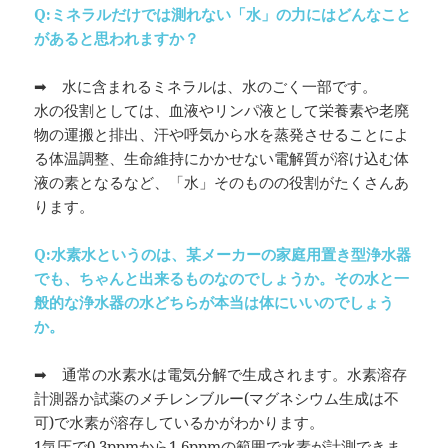
Q:ミネラルだけでは測れない「水」の力にはどんなこと
があると思われますか？
➡ 水に含まれるミネラルは、水のごく一部です。
水の役割としては、血液やリンパ液として栄養素や老廃
物の運搬と排出、汗や呼気から水を蒸発させることによ
る体温調整、生命維持にかかせない電解質が溶け込む体
液の素となるなど、「水」そのものの役割がたくさんあ
ります。
Q:
水素水というのは、某メーカーの家庭用置き型浄水器
でも、ちゃんと出来るものなのでしょうか。その水と一
般的な浄水器の水どちらが本当は体にいいのでしょう
か。
➡ 通常の水素水は電気分解で生成されます。水素溶存
計測器か試薬のメチレンブルー(マグネシウム生成は不
可)で水素が溶存しているかがわかります。
1気圧で0.3ppmから1.6ppmの範囲で水素が計測できま