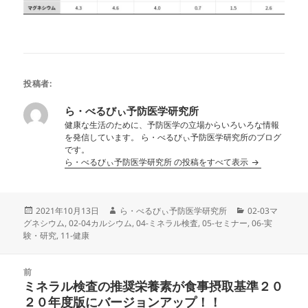
投稿者:
ら・べるびぃ予防医学研究所
健康な生活のために、予防医学の立場からいろいろな情報
を発信しています。 ら・べるびぃ予防医学研究所のブログ
です。
ら・べるびぃ予防医学研究所 の投稿をすべて表示
投
作
カ
2021年10月13日
ら・べるびぃ予防医学研究所
02-03マ
稿
成
テ
グネシウム
,
02-04カルシウム
,
04-ミネラル検査
,
05-セミナー
,
06-実
日:
者
ゴ
験・研究
,
11-健康
リ
ー
投
前
稿
ミネラル検査の推奨栄養素が食事摂取基準２０
前
ナ
２０年度版にバージョンアップ！！
の