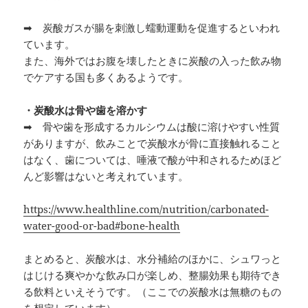
➡ 炭酸ガスが腸を刺激し蠕動運動を促進するといわれ
ています。
また、海外ではお腹を壊したときに炭酸の入った飲み物
でケアする国も多くあるようです。
・炭酸水は骨や歯を溶かす
➡ 骨や歯を形成するカルシウムは酸に溶けやすい性質
がありますが、飲みことで炭酸水が骨に直接触れること
はなく、歯については、唾液で酸が中和されるためほど
んど影響はないと考えれています。
https://www.healthline.com/nutrition/carbonated-
water-good-or-bad#bone-health
まとめると、炭酸水は、水分補給のほかに、シュワっと
はじける爽やかな飲み口が楽しめ、整腸効果も期待でき
る飲料といえそうです。（ここでの炭酸水は無糖のもの
を想定しています）