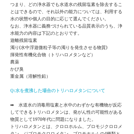
つまり、どの浄水器でも水道水の残留塩素を除去するこ
とはできるので、それ以外の能力については、利用する
水の状態や個人の目的に応じて選んでください。
なお、浄水器に義務づけられている品質表示のうち、浄
水能力の内容は下記のとおりです。
遊離残留塩素
濁り(水中浮遊微粒子等の濁りを発生させる物質)
揮発性有機化合物（トリハロメタンなど）
農薬
かび臭
重金属（溶解性鉛）
Q:水を煮沸した場合のトリハロメタンについて
➡ 水道水の消毒用塩素と水中のわずかな有機物が反応
してできるトリハロメタンは、発がん性の可能性がある
物質として1970年代に問題になりました。
トリハロメタンとは、クロロホルム、ブロモジクロロメ
タン、ジブロモクロロメタン、ブロモホルムの4種類と