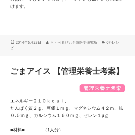
けます。
投
作
カ
2014年6月23日
ら・べるびぃ予防医学研究所
07-レシ
稿
成
テ
ピ
日:
者
ゴ
リ
ー
ごまアイス 【管理栄養士考案】
エネルギー２１０ｋｃａｌ、
たんぱく質２ｇ、亜鉛１ｍｇ、マグネシウム４２ｍ、鉄
０.５mｇ、カルシウム１６０ｍｇ、セレン１μｇ
■材料■ （1人分）