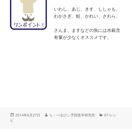
いわし、あじ、きす、ししゃも、
わかさぎ、鮭、かれい、さわら、
さんま、ますなどの魚には水銀含
有量が少なくオススメです。
投
作
カ
2014年6月27日
ら・べるびぃ予防医学研究所
07-レシ
稿
成
テ
ピ
日:
者
ゴ
リ