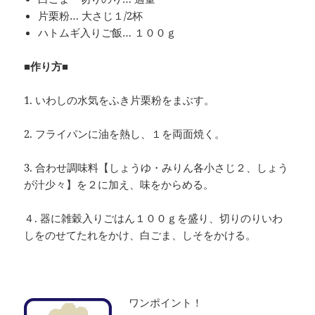
片栗粉… 大さじ１/2杯
ハトムギ入りご飯… １００ｇ
■作り方■
1. いわしの水気をふき片栗粉をまぶす。
2. フライパンに油を熱し、１を両面焼く。
3. 合わせ調味料【しょうゆ・みりん各小さじ２、しょう
が汁少々】を２に加え、味をからめる。
４. 器に雑穀入りごはん１００ｇを盛り、切りのりいわ
しをのせてたれをかけ、白ごま、しそをかける。
ワンポイント！