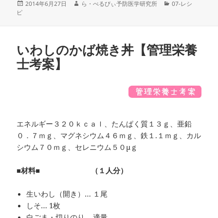
投
作
カ
2014年6月27日
ら・べるびぃ予防医学研究所
07-レシ
稿
成
テ
ピ
日:
者
ゴ
リ
ー
いわしのかば焼き丼【管理栄養
士考案】
エネルギー３２０ｋｃａｌ、たんぱく質１３ｇ、亜鉛
０．７ｍｇ、マグネシウム４６ｍｇ、鉄１.１ｍｇ、カル
シウム７０ｍｇ、セレニウム５０μｇ
■材料■ （１人分）
生いわし（開き）… １尾
しそ… 1枚
白ごま・切りのり… 適量