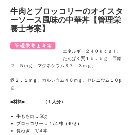
ー
牛肉とブロッコリーのオイスタ
ーソース風味の中華丼【管理栄
養士考案】
エネルギー２４０ｋｃａｌ、
たんぱく質１５．５ｇ、亜鉛
２．５ｍｇ、マグネシウム３７．３ｍｇ、
鉄２．１ｍｇ、カルシウム４０ｍｇ、セレニウム１０μ
ｇ
■材料■ （１人分）
牛もも肉… 50g
ブロッコリー… １/４株（40ｇ）
長ねぎ… 1/４本