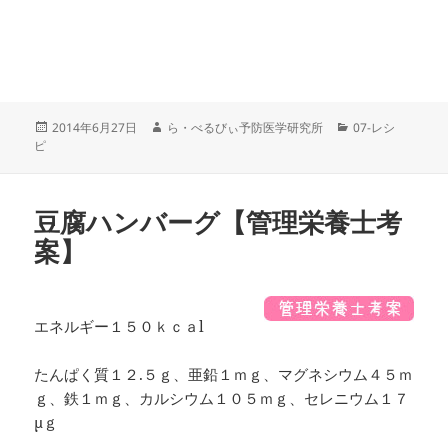
投
作
カ
2014年6月27日
ら・べるびぃ予防医学研究所
07-レシ
稿
成
テ
ピ
日:
者
ゴ
リ
ー
豆腐ハンバーグ【管理栄養士考
案】
エネルギー１５０ｋｃａl
たんぱく質１２.５ｇ、亜鉛１ｍｇ、マグネシウム４５ｍ
ｇ、鉄１ｍｇ、カルシウム１０５ｍｇ、セレニウム１７
μｇ