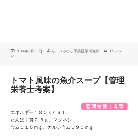
投
作
カ
2014年6月23日
ら・べるびぃ予防医学研究所
07-レシ
稿
成
テ
ピ
日:
者
ゴ
リ
ー
トマト風味の魚介スープ【管理
栄養士考案】
エネルギー１８０ｋｃａｌ、
たんぱく質７.５ｇ、マグネシ
ウム１１０ｍｇ、カルシウム１９０ｍｇ