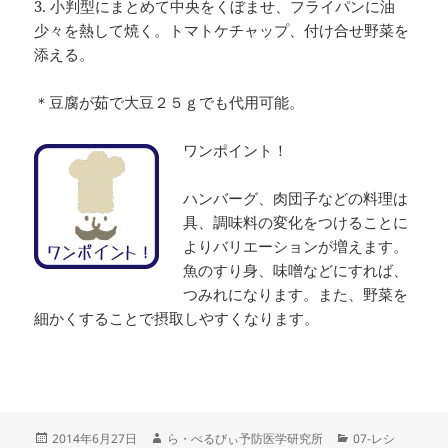
3. 小判型にまとめて中央をくぼませ、フライパンに油
少々を熱して焼く。トマトケチャップ、付け合せ野菜を
添える。
＊豆腐が茹で大豆２５ｇでも代用可能。
ワンポイント！
ハンバーグ、肉団子などの料理は
具、調味料の変化をつけることに
よりバリエーションが増えます。
魚のすり身、味噌などにすれば、
つみれになります。また、野菜を
細かくすることで摂取しやすくなります。
投
作
カ
2014年6月27日
ら・べるびぃ予防医学研究所
07-レシ