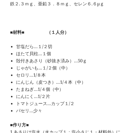
鉄２.３ｍｇ、亜鉛３．８ｍｇ、セレン６.６μｇ
■材料■ （１人分）
甘塩だら…１/２切
ほたて貝柱…１個
殻付きあさり（砂抜き済み）…50ｇ
じゃがいも…１/２個（中）
セロリ…1/８本
にんじん（皮つき）…1/４本（中）
たまねぎ…1/４個（中）
にんにく…1/２片
トマトジュース…カップ１/２
パセリ…少々
■作り方■
1.あさりは塩水（水カップ１：塩小さじ１・材料外）に