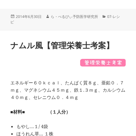
投
作
カ
2014年6月30日
ら・べるびぃ予防医学研究所
07-レシ
稿
成
テ
ピ
日:
者
ゴ
リ
ー
ナムル風【管理栄養士考案】
エネルギー６０ｋｃａｌ、たんぱく質８ｇ、亜鉛０．７
ｍｇ、マグネシウム４５ｍｇ、鉄１.３ｍｇ、カルシウム
４０ｍｇ、セレニウム０．４ｍｇ
■材料■ （１人分）
もやし…１/ 4袋
ほうれん草… １株