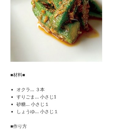
■材料■
オクラ… ３本
すりごま… 小さじ1
砂糖… 小さじ１
しょうゆ… 小さじ１
■作り方