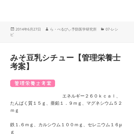
投
作
カ
2014年6月27日
ら・べるびぃ予防医学研究所
07-レシ
稿
成
テ
ピ
日:
者
ゴ
リ
ー
みそ豆乳シチュー【管理栄養士
考案】
エネルギー２６０ｋｃａｌ、
たんぱく質１５ｇ、亜鉛１．９ｍｇ、マグネシウム５２
ｍｇ
鉄１.６ｍｇ、カルシウム１００ｍｇ、セレニウム１６μ
ｇ