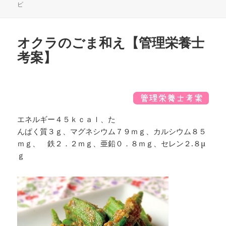
稿
成
テ
ピ
日:
者
ゴ
リ
ー
オクラのごま和え【管理栄養士
考案】
エネルギー４５ｋｃａｌ、た
んぱく質３ｇ、マグネシウム７９ｍｇ、カルシウム８５
ｍｇ、 鉄２．２ｍｇ、亜鉛０．８ｍｇ、セレン２.８μ
ｇ