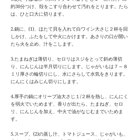
約30分つけ、殻をこすり合わせて汚れをとります。たら
は、ひと口大に切ります。
2.鍋に、(1)、ほたて貝を入れて白ワイン大さじ２杯を回
しかけ、ふたをして中火にかけます。あさりの口が開い
たら火を止め、汁をこします。
3.たまねぎは薄切り、セロリはスジをとって斜め薄切
り、にんじんは半月切りにします。じゃがいもは７～８
ミリ厚さの輪切りにし、水にさらして水気をきります。
にんにくはみじん切りにします。
4.厚手の鍋にオリーブ油大さじ１/２杯を熱し、にんにく
を弱火でいためます、香りが出たら、たまねぎ、セロ
リ、にんじんを加え、中火で油がなじむまでいためま
す。
5.スープ、(2)の蒸し汁、トマトジュース、じゃがいも、