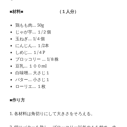
■材料■ （１人分）
鶏もも肉… 50g
じゃが芋… １/２個
玉ねぎ… 1/４個
にんじん… １/2本
しめじ… １/４P
ブロッコリー … 1/８株
豆乳… １００ml
白味噌… 大さじ１
バター… 小さじ１
ローリエ… １枚
■作り方
1. 各材料は角切りにして大きさをそろえる。
2. 鍋にバターを熱し、ブロッコリー以外の１を炒め、水