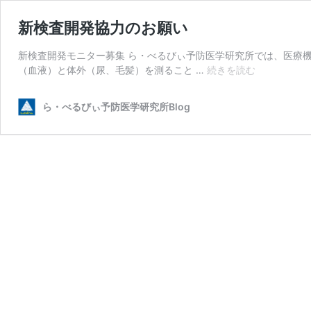
新検査開発協力のお願い
新検査開発モニター募集 ら・べるびぃ予防医学研究所では、医療
新
（血液）と体外（尿、毛髪）を測ること …
続きを読む
検
査
ら・べるびぃ予防医学研究所Blog
開
発
協
力
の
お
願
い