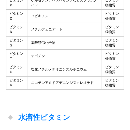
ビタミン
ケルセチン、ヘスペリジンなどのフラボノ
ビタミン
Ｐ
イド
様物質
ビタミン
ビタミン
ユビキノン
Ｑ
様物質
ビタミン
ビタミン
メチルフェニデート
Ｒ
様物質
ビタミン
ビタミン
葉酸類似化合物
Ｓ
様物質
ビタミン
ビタミン
テゴチン
Ｔ
様物質
ビタミン
ビタミン
塩化メチルメチオニンスルホニウム
Ｕ
様物質
ビタミン
ビタミン
ニコチンアミドアデニンジヌクレオチド
Ｖ
様物質
水溶性ビタミン