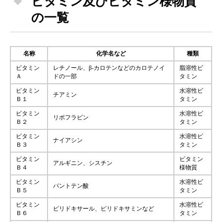
ビタミン及びビタミン様物質
の一覧
名称
化学名など
種類
ビタミン
レチノール、β-カロテンなどのカロテノイ
脂溶性ビ
Ａ
ドの一部
タミン
ビタミン
水溶性ビ
チアミン
Ｂ１
タミン
ビタミン
水溶性ビ
リボフラビン
Ｂ２
タミン
ビタミン
水溶性ビ
ナイアシン
Ｂ３
タミン
ビタミン
ビタミン
アルギニン、シスチン
Ｂ４
様物質
ビタミン
水溶性ビ
パントテン酸
Ｂ５
タミン
ビタミン
水溶性ビ
ピリドキサール、ピリドキサミンなど
Ｂ６
タミン