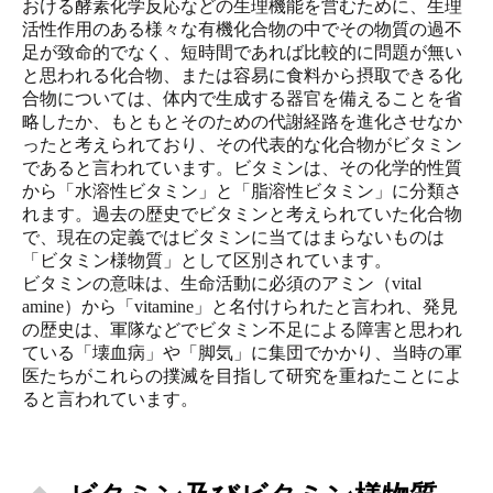
おける酵素化学反応などの生理機能を営むために、生理
活性作用のある様々な有機化合物の中でその物質の過不
足が致命的でなく、短時間であれば比較的に問題が無い
と思われる化合物、または容易に食料から摂取できる化
合物については、体内で生成する器官を備えることを省
略したか、もともとそのための代謝経路を進化させなか
ったと考えられており、その代表的な化合物がビタミン
であると言われています。ビタミンは、その化学的性質
から「水溶性ビタミン」と「脂溶性ビタミン」に分類さ
れます。過去の歴史でビタミンと考えられていた化合物
で、現在の定義ではビタミンに当てはまらないものは
「ビタミン様物質」として区別されています。
ビタミンの意味は、生命活動に必須のアミン（vital
amine）から「vitamine」と名付けられたと言われ、発見
の歴史は、軍隊などでビタミン不足による障害と思われ
ている「壊血病」や「脚気」に集団でかかり、当時の軍
医たちがこれらの撲滅を目指して研究を重ねたことによ
ると言われています。