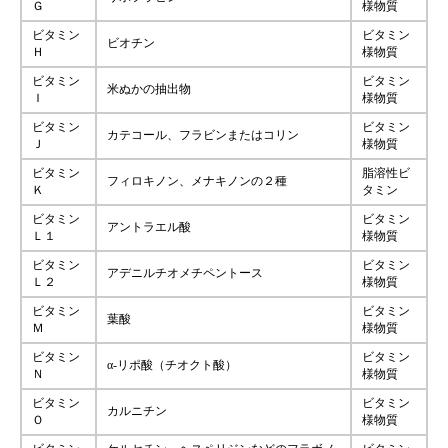
Ｇ
様物質
ビタミン
ビタミン
ビオチン
Ｈ
様物質
ビタミン
ビタミン
米ぬかの抽出物
Ｉ
様物質
ビタミン
ビタミン
カテコール、フラビンまたはコリン
Ｊ
様物質
ビタミン
脂溶性ビ
フィロキノン、メナキノンの２種
Ｋ
タミン
ビタミン
ビタミン
アントラエル酸
Ｌ１
様物質
ビタミン
ビタミン
アデニルチオメチペントース
Ｌ２
様物質
ビタミン
ビタミン
葉酸
Ｍ
様物質
ビタミン
ビタミン
α-リポ酸（チオクト酸）
Ｎ
様物質
ビタミン
ビタミン
カルニチン
Ｏ
様物質