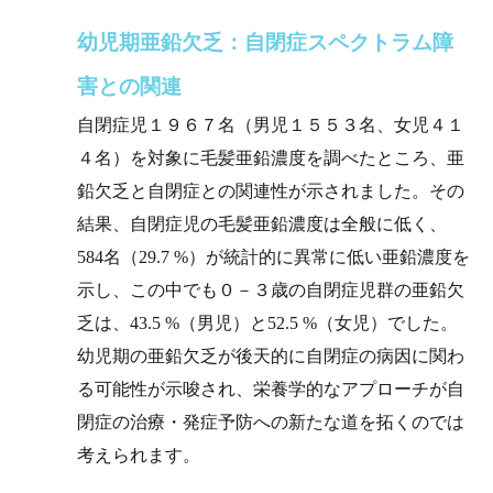
幼児期亜鉛欠乏：自閉症スペクトラム障
害との関連
自閉症児１９６７名（男児１５５３名、女児４１
４名）を対象に毛髪亜鉛濃度を調べたところ、亜
鉛欠乏と自閉症との関連性が示されました。その
結果、自閉症児の毛髪亜鉛濃度は全般に低く、
584名（29.7 %）が統計的に異常に低い亜鉛濃度を
示し、この中でも０－３歳の自閉症児群の亜鉛欠
乏は、43.5 %（男児）と52.5 %（女児）でした。
幼児期の亜鉛欠乏が後天的に自閉症の病因に関わ
る可能性が示唆され、栄養学的なアプローチが自
閉症の治療・発症予防への新たな道を拓くのでは
考えられます。