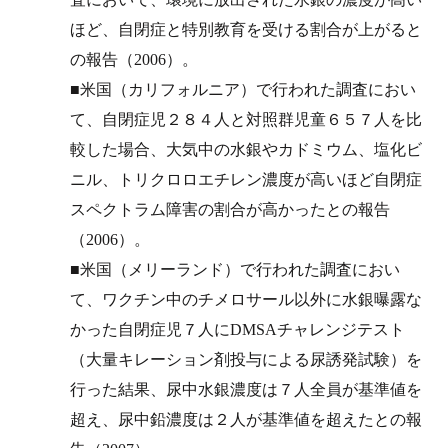
ほど、自閉症と特別教育を受ける割合が上がると
の報告（2006）。
■米国（カリフォルニア）で行われた調査におい
て、自閉症児２８４人と対照群児童６５７人を比
較した場合、大気中の水銀やカドミウム、塩化ビ
ニル、トリクロロエチレン濃度が高いほど自閉症
スペクトラム障害の割合が高かったとの報告
（2006）。
■米国（メリーランド）で行われた調査におい
て、ワクチン中のチメロサール以外に水銀曝露な
かった自閉症児７人にDMSAチャレンジテスト
（大量キレーション剤投与による尿誘発試験）を
行った結果、尿中水銀濃度は７人全員が基準値を
超え、尿中鉛濃度は２人が基準値を超えたとの報