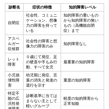
診断名
症状の特徴
知的障害レベル
社会性、コミュニ
知的障害の重いもの
ケーション、想像
から知的障害の無い
自閉症
力の障害を持って
もの（高機能自閉
いる
症）まで
アスペ
社会性の障害と想
ルガー
知的障害なし
像力の障害のみ
症候群
０歳にて発症、足
レット
の硬直や手もみ行
最重要の知的障害
障害
動、すべて女児
小児崩
幼児期に発症、言
壊性障
葉の消失と発達の
重度の知的障害
害
退行を示す
特定不
診断基準に当ては
能の広
軽度の知的障害から
まらない主として
汎性発
正常知能
軽いグループ
達障害