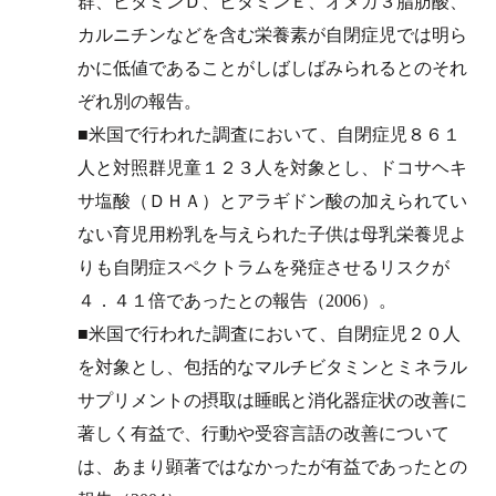
群、ビタミンＤ、ビタミンＥ、オメガ３脂肪酸、
カルニチンなどを含む栄養素が自閉症児では明ら
かに低値であることがしばしばみられるとのそれ
ぞれ別の報告。
■米国で行われた調査において、自閉症児８６１
人と対照群児童１２３人を対象とし、ドコサヘキ
サ塩酸（ＤＨＡ）とアラギドン酸の加えられてい
ない育児用粉乳を与えられた子供は母乳栄養児よ
りも自閉症スペクトラムを発症させるリスクが
４．４１倍であったとの報告（2006）。
■米国で行われた調査において、自閉症児２０人
を対象とし、包括的なマルチビタミンとミネラル
サプリメントの摂取は睡眠と消化器症状の改善に
著しく有益で、行動や受容言語の改善について
は、あまり顕著ではなかったが有益であったとの