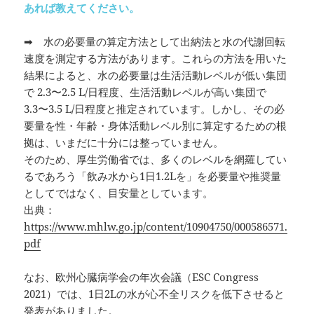
あれば教えてください。
➡ 水の必要量の算定方法として出納法と水の代謝回転
速度を測定する方法があります。これらの方法を用いた
結果によると、水の必要量は生活活動レベルが低い集団
で 2.3〜2.5 L/日程度、生活活動レベルが高い集団で
3.3〜3.5 L/日程度と推定されています。しかし、その必
要量を性・年齢・身体活動レベル別に算定するための根
拠は、いまだに十分には整っていません。
そのため、厚生労働省では、多くのレベルを網羅してい
るであろう「飲み水から1日1.2Lを」を必要量や推奨量
としてではなく、目安量としています。
出典：
https://www.mhlw.go.jp/content/10904750/000586571.
pdf
なお、欧州心臓病学会の年次会議（ESC Congress
2021）では、1日2Lの水が心不全リスクを低下させると
発表がありました。