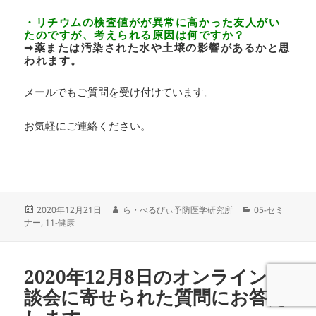
・リチウムの検査値がが異常に高かった友人がい
たのですが、考えられる原因は何ですか？
➡薬または汚染された水や土壌の影響があるかと思
われます。
メールでもご質問を受け付けています。
お気軽にご連絡ください。
投
作
カ
2020年12月21日
ら・べるびぃ予防医学研究所
05-セミ
稿
成
テ
ナー
,
11-健康
日:
者
ゴ
リ
ー
2020年12月8日のオンライン座
談会に寄せられた質問にお答え