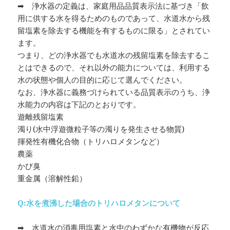
➡ 浄水器の定義は、家庭用品品質表示法に基づき「飲
用に供する水を得るためのものであって、水道水から残
留塩素を除去する機能を有するものに限る」とされてい
ます。
つまり、どの浄水器でも水道水の残留塩素を除去するこ
とはできるので、それ以外の能力については、利用する
水の状態や個人の目的に応じて選んでください。
なお、浄水器に義務づけられている品質表示のうち、浄
水能力の内容は下記のとおりです。
遊離残留塩素
濁り(水中浮遊微粒子等の濁りを発生させる物質)
揮発性有機化合物（トリハロメタンなど）
農薬
かび臭
重金属（溶解性鉛）
Q:水を煮沸した場合のトリハロメタンについて
➡ 水道水の消毒用塩素と水中のわずかな有機物が反応