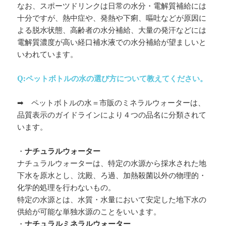
なお、スポーツドリンクは日常の水分・電解質補給には
十分ですが、熱中症や、発熱や下痢、嘔吐などが原因に
よる脱水状態、高齢者の水分補給、大量の発汗などには
電解質濃度が高い経口補水液での水分補給が望ましいと
いわれています。
Q:ペットボトルの水の選び方について教えてください。
➡ ペットボトルの水＝市販のミネラルウォーターは、
品質表示のガイドラインにより４つの品名に分類されて
います。
・
ナチュラルウォーター
ナチュラルウォーターは、特定の水源から採水された地
下水を原水とし、沈殿、ろ過、加熱殺菌以外の物理的・
化学的処理を行わないもの。
特定の水源とは、水質・水量において安定した地下水の
供給が可能な単独水源のことをいいます。
・
ナチュラルミネラルウォーター