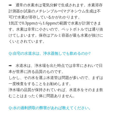
➡ 通常の水素水は電気分解で生成されます。水素溶存
計測器か試薬のメチレンブルー(マグネシウム生成は不
可)で水素が溶存しているかがわかります。
1気圧で0.3ppmから1.6ppmの範囲で水素が計測できま
す。水素は非常に小さいので、ペットボトルでは通り抜
けてしまいます。保存はアルミ容器が最も水素が抜けに
くいとされています。
Q:自宅の水道水は、浄水器無しでも飲めるのか?
➡ 水道水は、浄水場を出た時点では非常にきれいで日
本が世界に誇る品質のものです。
しかし、その水を運ぶ水道管は問題が多いので、まずは
一度検査をすることをお勧めします。
浄水場の品質が保持されていれば、水道水をそのまま飲
むことはまったく体に問題ありません。
Q:水の過剰摂取の弊害があれば教えてください。