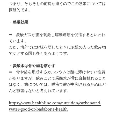
つまり、そもそもの前提が違うのでこの効果については
懐疑的です。
・整腸効果
➡ 炭酸ガスが腸を刺激し蠕動運動を促進するといわれ
ています。
また、海外ではお腹を壊したときに炭酸の入った飲み物
でケアする国も多くあるようです。
・炭酸水は骨や歯を溶かす
➡ 骨や歯を形成するカルシウムは酸に溶けやすい性質
がありますが、飲みことで炭酸水が骨に直接触れること
はなく、歯については、唾液で酸が中和されるためほど
んど影響はないと考えれています。
https://www.healthline.com/nutrition/carbonated-
water-good-or-bad#bone-health