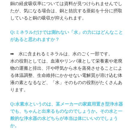
銅の経皮吸収率については資料が見つけられませんでし
たが、気になる場合は、銅と拮抗する亜鉛を十分に摂取
していると銅の吸収が抑えられます。
Q:ミネラルだけでは測れない「水」の力にはどんなこと
があると思われますか？
➡ 水に含まれるミネラルは、水のごく一部です。
水の役割としては、血液やリンパ液として栄養素や老廃
物の運搬と排出、汗や呼気から水を蒸発させることによ
る体温調整、生命維持にかかせない電解質が溶け込む体
液の素となるなど、「水」そのものの役割がたくさんあ
ります。
Q:
水素水というのは、某メーカーの家庭用置き型浄水器
でも、ちゃんと出来るものなのでしょうか。その水と一
般的な浄水器の水どちらが本当は体にいいのでしょう
か。