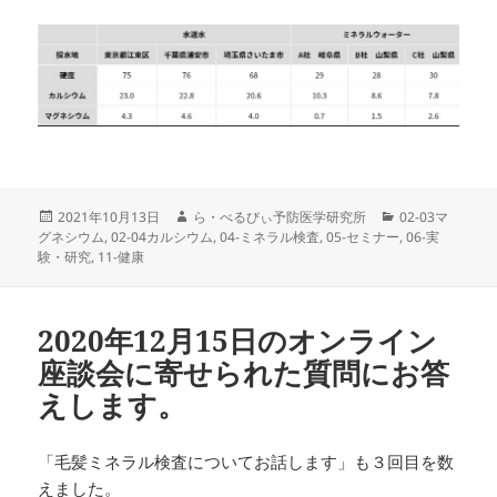
投
作
カ
2021年10月13日
ら・べるびぃ予防医学研究所
02-03マ
稿
成
テ
グネシウム
,
02-04カルシウム
,
04-ミネラル検査
,
05-セミナー
,
06-実
日:
者
ゴ
験・研究
,
11-健康
リ
ー
2020年12月15日のオンライン
座談会に寄せられた質問にお答
えします。
「毛髪ミネラル検査についてお話します」も３回目を数
えました。