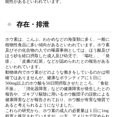
能性があるといわれています。
存在・排泄
ホウ素は、こんぶ、わかめなどの海藻類に多く、一般に
植物性食品に多い傾向があるといわれています。ホウ素
及びその化合物の人での曝露事例としては、ほう酸及び
ほう砂を経口摂取した成人及び幼児で、「嘔吐」、「発
疹」、「皮膚の紅斑」などが認められたとの報告がある
といわれています。
動物体内でホウ素がどのような働きをしているのかは明
確ではありませんが、健康なボランティアに１日に
500mg以上のホウ酸を50日間摂取させたところ、「食欲
不振」、「消化器障害」などの健康障害が発生したとの
報告や、ゴキブリ駆除に用いるホウ酸団子の誤飲による
健康障害などが報告されており、ホウ酸が有害な物質で
あると考えられるようになりました。
これらの研究から、ホウ素の成人の必要量は１日に1mg
程度と推定されていますが、一方、アメリカで定められ