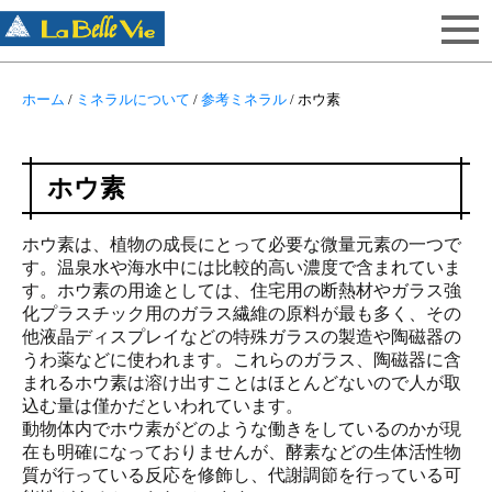
ホーム
/
ミネラルについて
/
参考ミネラル
/
ホウ素
ホウ素
ホウ素は、植物の成長にとって必要な微量元素の一つで
す。温泉水や海水中には比較的高い濃度で含まれていま
す。ホウ素の用途としては、住宅用の断熱材やガラス強
化プラスチック用のガラス繊維の原料が最も多く、その
他液晶ディスプレイなどの特殊ガラスの製造や陶磁器の
うわ薬などに使われます。これらのガラス、陶磁器に含
まれるホウ素は溶け出すことはほとんどないので人が取
込む量は僅かだといわれています。
動物体内でホウ素がどのような働きをしているのかが現
在も明確になっておりませんが、酵素などの生体活性物
質が行っている反応を修飾し、代謝調節を行っている可