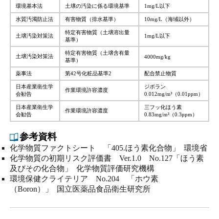
環境基本法
土壌の汚染に係る環境基準
1mg/L以下
水質汚濁防止法
有害物質（排水基準）
10mg/L（海域以外）
特定有害物質（土壌溶出量
土壌汚染対策法
1mg/L以下
基準）
特定有害物質（土壌含有量
土壌汚染対策法
4000mg/kg
基準）
薬事法
第42号化粧品基準2
配合禁止物質
日本産業衛生学
ジボラン
作業環境許容濃度
会勧告
0.012mg/m³（0.01ppm）
日本産業衛生学
三フッ化ほう素
作業環境許容濃度
会勧告
0.83mg/m³（0.3ppm）
参考資料
化学物質ファクトシート 「405.ほう素化合物」 環境省
化学物質の初期リスク評価書 Ver.1.0 No.127「ほう素
及びその化合物」 化学物質評価研究機構
環境保健クライテリア No.204 「ホウ素
（Boron）」 国立医薬品食品衛生研究所