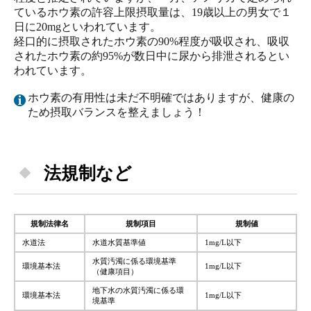
ているホウ素の許容上限摂取量は、19歳以上の男女で１
日に20mgといわれています。
経口的に摂取されたホウ素の90%程度が吸収され、吸収
されたホウ素の約95%が数日中に尿から排泄されるとい
われています。
ホウ素の有用性は未だ不明確ではありますが、健康の
ため摂取バランスを整えましょう！
法規制など
規制法律名
規制項目
規制値
水道法
水道水質基準値
1mg/L以下
水質汚濁に係る環境基準
環境基本法
1mg/L以下
（健康項目）
地下水の水質汚濁に係る環
環境基本法
1mg/L以下
境基準