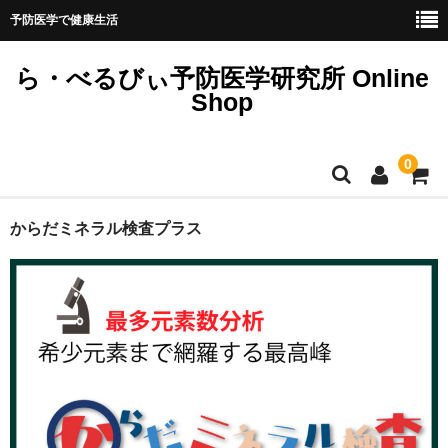
予防医学で健康生活
ら・べるびぃ予防医学研究所 Online
Shop
0
ホーム
からだミネラル検査プラス
ミネラル検査
その他検査
書籍
ミネラル講座
ヘアケア