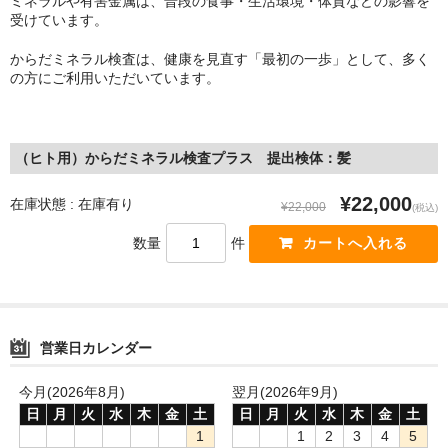
ミネラルや有害金属は、普段の食事・生活環境・体質などの影響を
受けています。
からだミネラル検査は、健康を見直す「最初の一歩」として、多く
の方にご利用いただいています。
（ヒト用）からだミネラル検査プラス 提出検体：髪
¥22,000
在庫状態 : 在庫有り
¥22,000
(税込)
数量
件
営業日カレンダー
今月(2026年8月)
翌月(2026年9月)
日
月
火
水
木
金
土
日
月
火
水
木
金
土
1
1
2
3
4
5