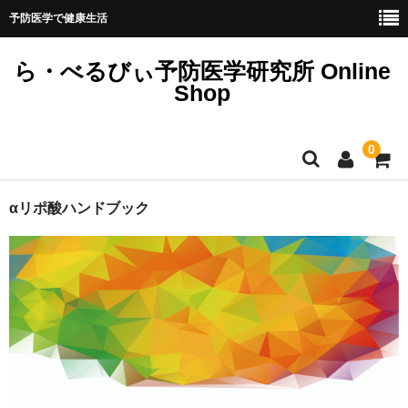
予防医学で健康生活
ら・べるびぃ予防医学研究所 Online
Shop
0
ホーム
αリポ酸ハンドブック
ミネラル検査
その他検査
書籍
ミネラル講座
ヘアケア