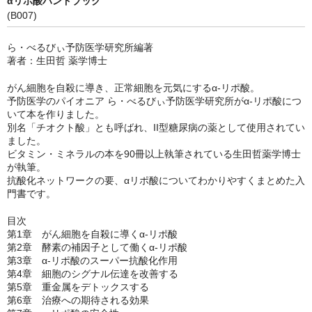
αリポ酸ハンドブック
(B007)
ら・べるびぃ予防医学研究所編著
著者：生田哲 薬学博士
がん細胞を自殺に導き、正常細胞を元気にするα-リポ酸。
予防医学のパイオニア ら・べるびぃ予防医学研究所がα-リポ酸につ
いて本を作りました。
別名「チオクト酸」とも呼ばれ、II型糖尿病の薬として使用されてい
ました。
ビタミン・ミネラルの本を90冊以上執筆されている生田哲薬学博士
が執筆。
抗酸化ネットワークの要、αリポ酸についてわかりやすくまとめた入
門書です。
目次
第1章 がん細胞を自殺に導くα-リポ酸
第2章 酵素の補因子として働くα-リポ酸
第3章 α-リポ酸のスーパー抗酸化作用
第4章 細胞のシグナル伝達を改善する
第5章 重金属をデトックスする
第6章 治療への期待される効果